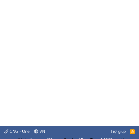
CNG - One
VN
Trợ giúp
R
S