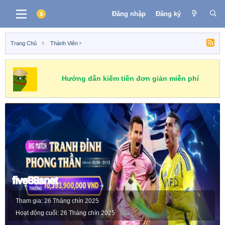
Đăng nhập
Đăng ký
Trang Chủ
Thành Viên
Hướng dẫn kiếm tiền đơn giản miễn phí
five88snet
Tham gia
26 Tháng chín 2025
Hoạt động cuối
26 Tháng chín 2025