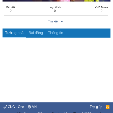
Bài viết
Lượt thích
VNB Token
0
0
0
Tìm kiếm
Tường nhà
Bài đăng
Thông tin
CNG - One
VN
Trợ giúp
R
S