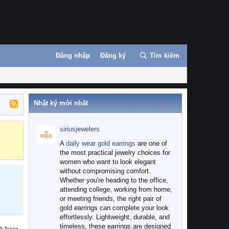
Đăng nhập
Đăng ký
Tìm kiếm
Nhật ký mới nhất
siriusjewelers
Binance
MEXC
A
daily wear gold earrings
are one of
the most practical jewelry choices for
women who want to look elegant
without compromising comfort.
Whether you're heading to the office,
attending college, working from home,
or meeting friends, the right pair of
gold earrings can complete your look
effortlessly. Lightweight, durable, and
timeless, these earrings are designed
B Token