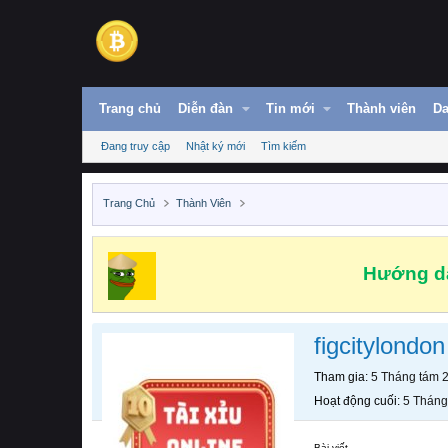
Trang chủ
Diễn đàn
Tin mới
Thành viên
Da
Đang truy cập
Nhật ký mới
Tìm kiếm
Trang Chủ
Thành Viên
Hướng dẫ
figcitylondon
Tham gia
5 Tháng tám 
Hoạt động cuối
5 Tháng
Bài viết