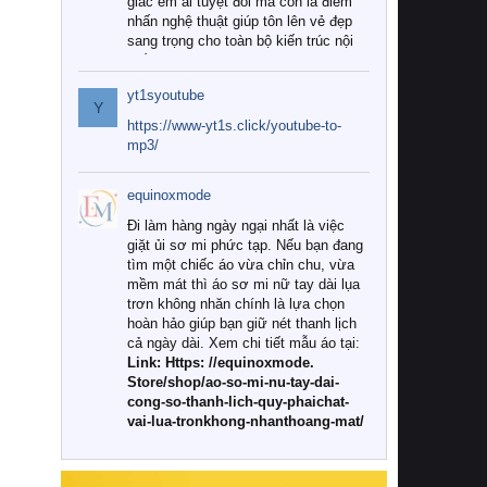
giác êm ái tuyệt đối mà còn là điểm
nhấn nghệ thuật giúp tôn lên vẻ đẹp
sang trọng cho toàn bộ kiến trúc nội
thất.
yt1syoutube
Tuy nhiên, giữa thị trường đa dạng
Y
với vô vàn thương hiệu và mẫu mã
https://www-yt1s.click/youtube-to-
như hiện nay, làm thế nào để chọn
mp3/
được những bộ chăn ga gối đệm cao
cấp thực sự chất lượng, phù hợp với
equinoxmode
khí hậu và nhu cầu sử dụng của gia
đình? Hãy cùng chúng tôi đi tìm lời
Đi làm hàng ngày ngại nhất là việc
giải đáp chi tiết qua bài viết dưới đây.
giặt ủi sơ mi phức tạp. Nếu bạn đang
tìm một chiếc áo vừa chỉn chu, vừa
1. Tại sao các gia đình hiện đại lại ưa
mềm mát thì áo sơ mi nữ tay dài lụa
chuộng chăn ga gối đệm cao cấp?
trơn không nhăn chính là lựa chọn
hoàn hảo giúp bạn giữ nét thanh lịch
Khác với các dòng sản phẩm thông
cả ngày dài. Xem chi tiết mẫu áo tại:
thường, những bộ chăn ga gối đệm
Link: Https: //equinoxmode.
cao cấp trải qua quy trình sản xuất
Store/shop/ao-so-mi-nu-tay-dai-
nghiêm ngặt từ khâu chọn lọc nguyên
cong-so-thanh-lich-quy-phaichat-
liệu tự nhiên đến công nghệ dệt
vai-lua-tronkhong-nhanthoang-mat/
nhuộm hiện đại không chứa hóa chất
độc hại. Khi sử dụng dòng sản phẩm
này, bạn sẽ cảm nhận rõ rệt sự khác