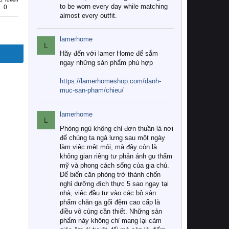
to be worn every day while matching
0
almost every outfit.
lamerhome
L
Hãy đến với lamer Home để sắm
ngay những sản phẩm phù hợp
https://lamerhomeshop.com/danh-
muc-san-pham/chieu/
lamerhome
L
Phòng ngủ không chỉ đơn thuần là nơi
để chúng ta ngả lưng sau một ngày
làm việc mệt mỏi, mà đây còn là
không gian riêng tư phản ánh gu thẩm
mỹ và phong cách sống của gia chủ.
Để biến căn phòng trở thành chốn
nghỉ dưỡng đích thực 5 sao ngay tại
nhà, việc đầu tư vào các bộ sản
phẩm chăn ga gối đệm cao cấp là
điều vô cùng cần thiết. Những sản
phẩm này không chỉ mang lại cảm