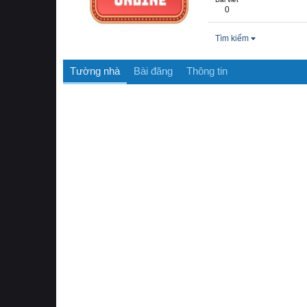
0
Tìm kiếm
Tường nhà
Bài đăng
Thông tin