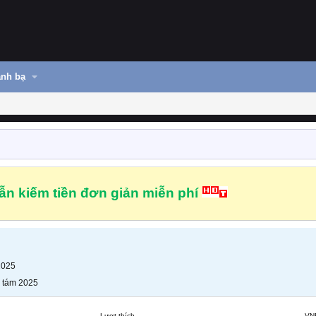
nh bạ
n kiếm tiền đơn giản miễn phí
2025
 tám 2025
Lượt thích
VN