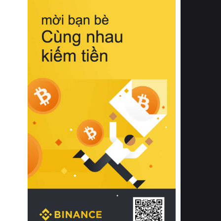
biệt từ bề mặt vải mềm mịn, khả năng
thoáng khí tuyệt vời cho đến độ đàn
hồi chuẩn xác của phần đệm nâng đỡ
cột sống.
Bên cạnh đó, việc lựa chọn các dòng
sản phẩm đạt chuẩn chất lượng quốc
tế còn giúp ngăn ngừa tình trạng kích
ứng da, hạn chế sự phát triển của vi
khuẩn và nấm mốc trong điều kiện
thời tiết nóng ẩm. Bạn có thể tìm hiểu
thêm các nghiên cứu khoa học về tác
động của giấc ngủ và môi trường
phòng ngủ đối với sức khỏe con
người tại Sleep Foundation (External
Link) để có cái nhìn toàn diện hơn.
2. Các tiêu chí vàng khi lựa chọn
chăn ga gối đệm cao cấp cho phòng
ngủ
Để sở hữu một bộ chăn ga gối đệm
cao cấp hoàn hảo cả về thẩm mỹ lẫn
công năng, người tiêu dùng cần cân
nhắc kỹ lưỡng các tiêu chí quan trọng