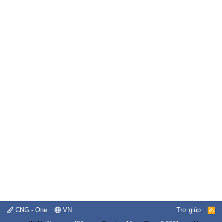
CNG - One
VN
Trợ giúp
R
S