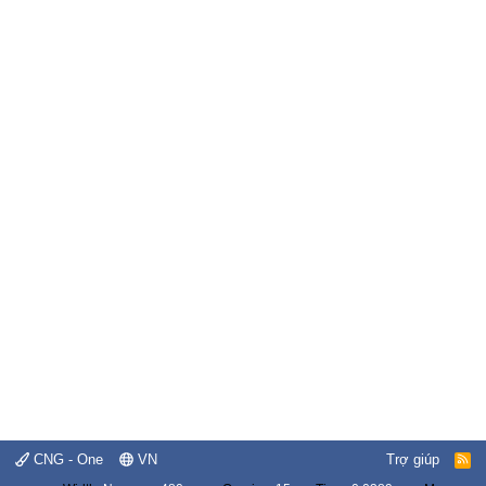
CNG - One
VN
Trợ giúp
R
S