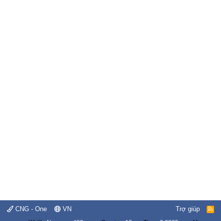
CNG - One
VN
Trợ giúp
R
S