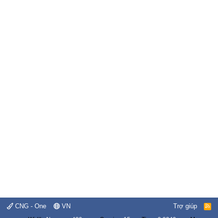
CNG - One
VN
Trợ giúp
R
S