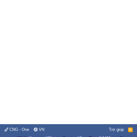
CNG - One
VN
Trợ giúp
R
S