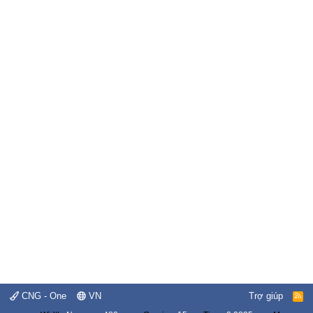
CNG - One
VN
Trợ giúp
R
S