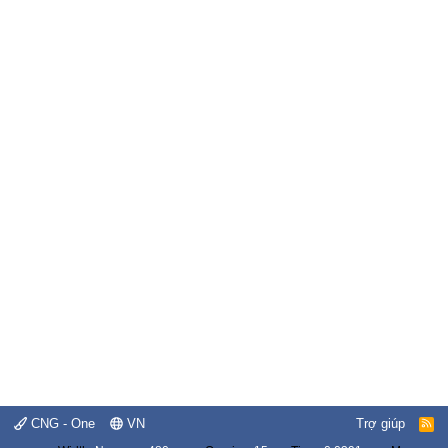
CNG - One
VN
Trợ giúp
R
S