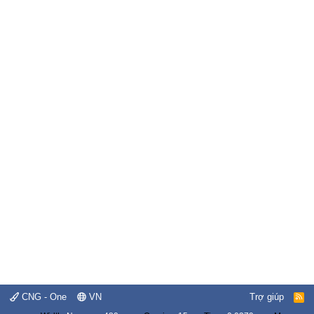
CNG - One
VN
Trợ giúp
R
S