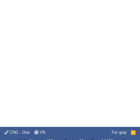
CNG - One
VN
Trợ giúp
R
S