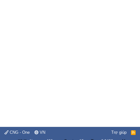
CNG - One
VN
Trợ giúp
R
S