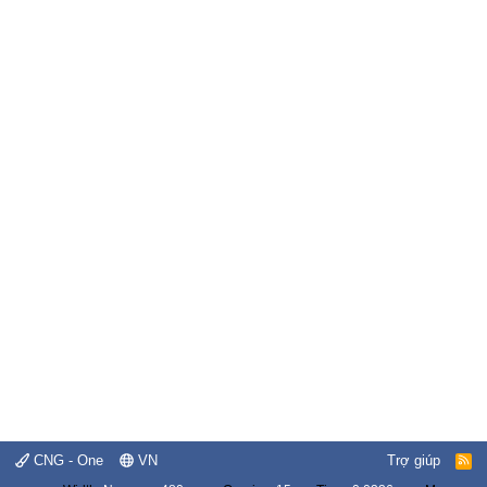
CNG - One
VN
Trợ giúp
R
S