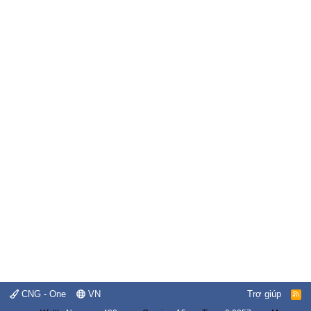
CNG - One
VN
Trợ giúp
R
S