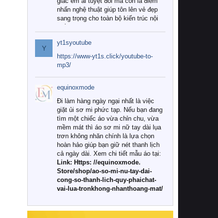
giác êm ái tuyệt đối mà còn là điểm
nhấn nghệ thuật giúp tôn lên vẻ đẹp
sang trọng cho toàn bộ kiến trúc nội
thất.
yt1syoutube
Tuy nhiên, giữa thị trường đa dạng
Y
với vô vàn thương hiệu và mẫu mã
https://www-yt1s.click/youtube-to-
như hiện nay, làm thế nào để chọn
mp3/
được những bộ chăn ga gối đệm cao
cấp thực sự chất lượng, phù hợp với
equinoxmode
khí hậu và nhu cầu sử dụng của gia
đình? Hãy cùng chúng tôi đi tìm lời
Đi làm hàng ngày ngại nhất là việc
giải đáp chi tiết qua bài viết dưới đây.
giặt ủi sơ mi phức tạp. Nếu bạn đang
tìm một chiếc áo vừa chỉn chu, vừa
1. Tại sao các gia đình hiện đại lại ưa
mềm mát thì áo sơ mi nữ tay dài lụa
chuộng chăn ga gối đệm cao cấp?
trơn không nhăn chính là lựa chọn
hoàn hảo giúp bạn giữ nét thanh lịch
Khác với các dòng sản phẩm thông
cả ngày dài. Xem chi tiết mẫu áo tại:
thường, những bộ chăn ga gối đệm
Link: Https: //equinoxmode.
cao cấp trải qua quy trình sản xuất
Store/shop/ao-so-mi-nu-tay-dai-
nghiêm ngặt từ khâu chọn lọc nguyên
cong-so-thanh-lich-quy-phaichat-
liệu tự nhiên đến công nghệ dệt
vai-lua-tronkhong-nhanthoang-mat/
nhuộm hiện đại không chứa hóa chất
độc hại. Khi sử dụng dòng sản phẩm
này, bạn sẽ cảm nhận rõ rệt sự khác