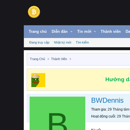
Trang chủ
Diễn đàn
Tin mới
Thành viên
Da
Đang truy cập
Nhật ký mới
Tìm kiếm
Trang Chủ
Thành Viên
Hướng dẫ
BWDennis
B
Tham gia
29 Tháng tám
Hoạt động cuối
29 Thán
Bài viết