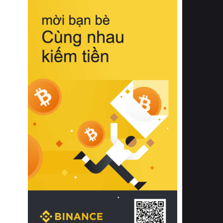
biệt từ bề mặt vải mềm mịn, khả năng
thoáng khí tuyệt vời cho đến độ đàn
hồi chuẩn xác của phần đệm nâng đỡ
cột sống.
Bên cạnh đó, việc lựa chọn các dòng
sản phẩm đạt chuẩn chất lượng quốc
tế còn giúp ngăn ngừa tình trạng kích
ứng da, hạn chế sự phát triển của vi
khuẩn và nấm mốc trong điều kiện
thời tiết nóng ẩm. Bạn có thể tìm hiểu
thêm các nghiên cứu khoa học về tác
động của giấc ngủ và môi trường
phòng ngủ đối với sức khỏe con
người tại Sleep Foundation (External
Link) để có cái nhìn toàn diện hơn.
2. Các tiêu chí vàng khi lựa chọn
chăn ga gối đệm cao cấp cho phòng
ngủ
Để sở hữu một bộ chăn ga gối đệm
cao cấp hoàn hảo cả về thẩm mỹ lẫn
công năng, người tiêu dùng cần cân
nhắc kỹ lưỡng các tiêu chí quan trọng