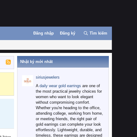
Đăng nhập
Đăng ký
Tìm kiếm
Nhật ký mới nhất
siriusjewelers
Binance
MEXC
A
daily wear gold earrings
are one of
the most practical jewelry choices for
women who want to look elegant
without compromising comfort.
Whether you're heading to the office,
attending college, working from home,
or meeting friends, the right pair of
gold earrings can complete your look
effortlessly. Lightweight, durable, and
timeless, these earrings are designed
B Token