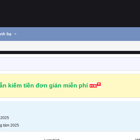
nh bạ
n kiếm tiền đơn giản miễn phí
 2025
g tám 2025
Lượt thích
VN