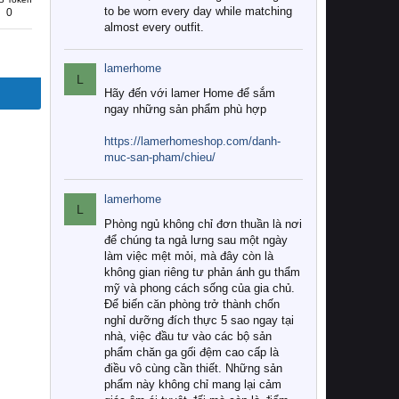
to be worn every day while matching
0
almost every outfit.
lamerhome
L
Hãy đến với lamer Home để sắm
ngay những sản phẩm phù hợp
https://lamerhomeshop.com/danh-
muc-san-pham/chieu/
lamerhome
L
Phòng ngủ không chỉ đơn thuần là nơi
để chúng ta ngả lưng sau một ngày
làm việc mệt mỏi, mà đây còn là
không gian riêng tư phản ánh gu thẩm
mỹ và phong cách sống của gia chủ.
Để biến căn phòng trở thành chốn
nghỉ dưỡng đích thực 5 sao ngay tại
nhà, việc đầu tư vào các bộ sản
phẩm chăn ga gối đệm cao cấp là
điều vô cùng cần thiết. Những sản
phẩm này không chỉ mang lại cảm