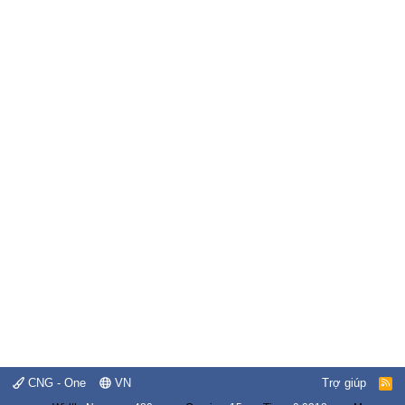
CNG - One
VN
Trợ giúp
R
S