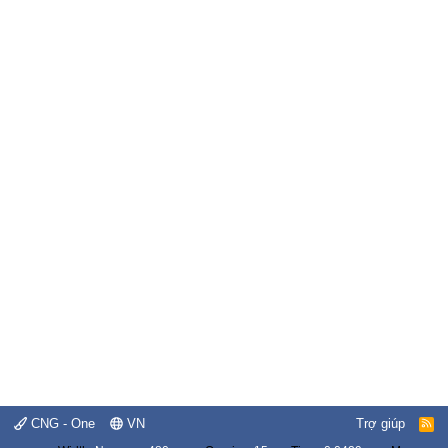
CNG - One
VN
Trợ giúp
R
S