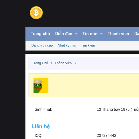
Trang chủ
Diễn đàn
Tin mới
Thành viên
Da
Đang truy cập
Nhật ký mới
Tìm kiếm
Trang Chủ
Thành Viên
Sinh nhật
13 Tháng bảy 1975 (Tuổi
Liên hệ
ICQ
237274442