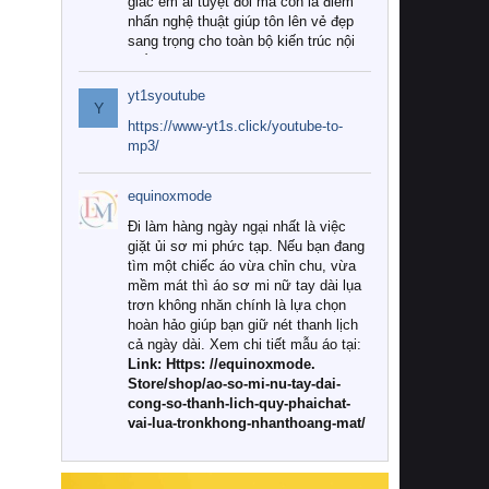
giác êm ái tuyệt đối mà còn là điểm
nhấn nghệ thuật giúp tôn lên vẻ đẹp
sang trọng cho toàn bộ kiến trúc nội
thất.
yt1syoutube
Tuy nhiên, giữa thị trường đa dạng
Y
với vô vàn thương hiệu và mẫu mã
https://www-yt1s.click/youtube-to-
như hiện nay, làm thế nào để chọn
mp3/
được những bộ chăn ga gối đệm cao
cấp thực sự chất lượng, phù hợp với
equinoxmode
khí hậu và nhu cầu sử dụng của gia
đình? Hãy cùng chúng tôi đi tìm lời
Đi làm hàng ngày ngại nhất là việc
giải đáp chi tiết qua bài viết dưới đây.
giặt ủi sơ mi phức tạp. Nếu bạn đang
tìm một chiếc áo vừa chỉn chu, vừa
1. Tại sao các gia đình hiện đại lại ưa
mềm mát thì áo sơ mi nữ tay dài lụa
chuộng chăn ga gối đệm cao cấp?
trơn không nhăn chính là lựa chọn
hoàn hảo giúp bạn giữ nét thanh lịch
Khác với các dòng sản phẩm thông
cả ngày dài. Xem chi tiết mẫu áo tại:
thường, những bộ chăn ga gối đệm
Link: Https: //equinoxmode.
cao cấp trải qua quy trình sản xuất
Store/shop/ao-so-mi-nu-tay-dai-
nghiêm ngặt từ khâu chọn lọc nguyên
cong-so-thanh-lich-quy-phaichat-
liệu tự nhiên đến công nghệ dệt
vai-lua-tronkhong-nhanthoang-mat/
nhuộm hiện đại không chứa hóa chất
độc hại. Khi sử dụng dòng sản phẩm
này, bạn sẽ cảm nhận rõ rệt sự khác