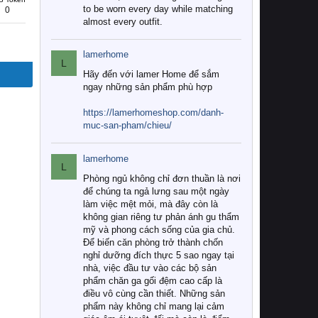
to be worn every day while matching
0
almost every outfit.
lamerhome
L
Hãy đến với lamer Home để sắm
ngay những sản phẩm phù hợp
https://lamerhomeshop.com/danh-
muc-san-pham/chieu/
lamerhome
L
Phòng ngủ không chỉ đơn thuần là nơi
để chúng ta ngả lưng sau một ngày
làm việc mệt mỏi, mà đây còn là
không gian riêng tư phản ánh gu thẩm
mỹ và phong cách sống của gia chủ.
Để biến căn phòng trở thành chốn
nghỉ dưỡng đích thực 5 sao ngay tại
nhà, việc đầu tư vào các bộ sản
phẩm chăn ga gối đệm cao cấp là
điều vô cùng cần thiết. Những sản
phẩm này không chỉ mang lại cảm