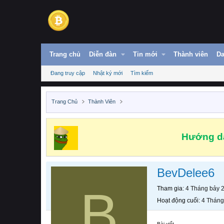
Trang chủ
Diễn đàn
Tin mới
Thành viên
Da
Đang truy cập
Nhật ký mới
Tìm kiếm
Trang Chủ
Thành Viên
Hướng dẫ
BevDelee6
B
Tham gia
4 Tháng bảy 
Hoạt động cuối
4 Tháng
Bài viết