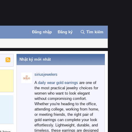
Đăng nhập
Đăng ký
Tìm kiếm
Nhật ký mới nhất
siriusjewelers
Binance
MEXC
A
daily wear gold earrings
are one of
the most practical jewelry choices for
women who want to look elegant
without compromising comfort.
Whether you're heading to the office,
attending college, working from home,
or meeting friends, the right pair of
gold earrings can complete your look
effortlessly. Lightweight, durable, and
timeless, these earrings are designed
B Token