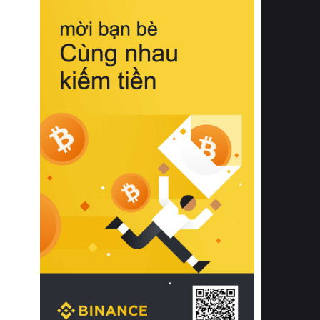
biệt từ bề mặt vải mềm mịn, khả năng
thoáng khí tuyệt vời cho đến độ đàn
hồi chuẩn xác của phần đệm nâng đỡ
cột sống.
Bên cạnh đó, việc lựa chọn các dòng
sản phẩm đạt chuẩn chất lượng quốc
tế còn giúp ngăn ngừa tình trạng kích
ứng da, hạn chế sự phát triển của vi
khuẩn và nấm mốc trong điều kiện
thời tiết nóng ẩm. Bạn có thể tìm hiểu
thêm các nghiên cứu khoa học về tác
động của giấc ngủ và môi trường
phòng ngủ đối với sức khỏe con
người tại Sleep Foundation (External
Link) để có cái nhìn toàn diện hơn.
2. Các tiêu chí vàng khi lựa chọn
chăn ga gối đệm cao cấp cho phòng
ngủ
Để sở hữu một bộ chăn ga gối đệm
cao cấp hoàn hảo cả về thẩm mỹ lẫn
công năng, người tiêu dùng cần cân
nhắc kỹ lưỡng các tiêu chí quan trọng