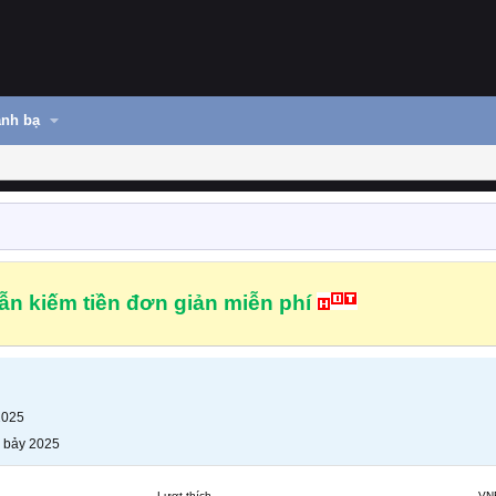
nh bạ
n kiếm tiền đơn giản miễn phí
2025
 bảy 2025
Lượt thích
VN