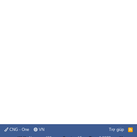
CNG - One
VN
Trợ giúp
R
S