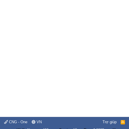
CNG - One
VN
Trợ giúp
R
S