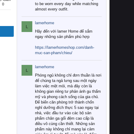
to be worn every day while matching
0
almost every outfit.
lamerhome
L
Hãy đến với lamer Home để sắm
ngay những sản phẩm phù hợp
https://lamerhomeshop.com/danh-
muc-san-pham/chieu/
lamerhome
L
Phòng ngủ không chỉ đơn thuần là nơi
để chúng ta ngả lưng sau một ngày
làm việc mệt mỏi, mà đây còn là
không gian riêng tư phản ánh gu thẩm
mỹ và phong cách sống của gia chủ.
Để biến căn phòng trở thành chốn
nghỉ dưỡng đích thực 5 sao ngay tại
nhà, việc đầu tư vào các bộ sản
phẩm chăn ga gối đệm cao cấp là
điều vô cùng cần thiết. Những sản
phẩm này không chỉ mang lại cảm