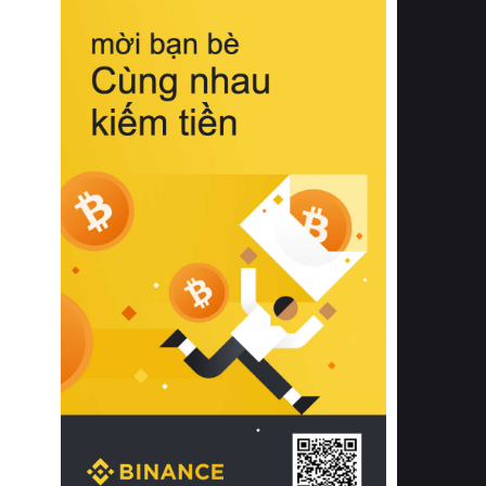
biệt từ bề mặt vải mềm mịn, khả năng
thoáng khí tuyệt vời cho đến độ đàn
hồi chuẩn xác của phần đệm nâng đỡ
cột sống.
Bên cạnh đó, việc lựa chọn các dòng
sản phẩm đạt chuẩn chất lượng quốc
tế còn giúp ngăn ngừa tình trạng kích
ứng da, hạn chế sự phát triển của vi
khuẩn và nấm mốc trong điều kiện
thời tiết nóng ẩm. Bạn có thể tìm hiểu
thêm các nghiên cứu khoa học về tác
động của giấc ngủ và môi trường
phòng ngủ đối với sức khỏe con
người tại Sleep Foundation (External
Link) để có cái nhìn toàn diện hơn.
2. Các tiêu chí vàng khi lựa chọn
chăn ga gối đệm cao cấp cho phòng
ngủ
Để sở hữu một bộ chăn ga gối đệm
cao cấp hoàn hảo cả về thẩm mỹ lẫn
công năng, người tiêu dùng cần cân
nhắc kỹ lưỡng các tiêu chí quan trọng