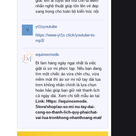
giác êm ái tuyệt đối mà còn là điểm
nhấn nghệ thuật giúp tôn lên vẻ đẹp
sang trọng cho toàn bộ kiến trúc nội
thất.
yt1syoutube
Tuy nhiên, giữa thị trường đa dạng
Y
với vô vàn thương hiệu và mẫu mã
https://www-yt1s.click/youtube-to-
như hiện nay, làm thế nào để chọn
mp3/
được những bộ chăn ga gối đệm cao
cấp thực sự chất lượng, phù hợp với
equinoxmode
khí hậu và nhu cầu sử dụng của gia
đình? Hãy cùng chúng tôi đi tìm lời
Đi làm hàng ngày ngại nhất là việc
giải đáp chi tiết qua bài viết dưới đây.
giặt ủi sơ mi phức tạp. Nếu bạn đang
tìm một chiếc áo vừa chỉn chu, vừa
1. Tại sao các gia đình hiện đại lại ưa
mềm mát thì áo sơ mi nữ tay dài lụa
chuộng chăn ga gối đệm cao cấp?
trơn không nhăn chính là lựa chọn
hoàn hảo giúp bạn giữ nét thanh lịch
Khác với các dòng sản phẩm thông
cả ngày dài. Xem chi tiết mẫu áo tại:
thường, những bộ chăn ga gối đệm
Link: Https: //equinoxmode.
cao cấp trải qua quy trình sản xuất
Store/shop/ao-so-mi-nu-tay-dai-
nghiêm ngặt từ khâu chọn lọc nguyên
cong-so-thanh-lich-quy-phaichat-
liệu tự nhiên đến công nghệ dệt
vai-lua-tronkhong-nhanthoang-mat/
nhuộm hiện đại không chứa hóa chất
độc hại. Khi sử dụng dòng sản phẩm
này, bạn sẽ cảm nhận rõ rệt sự khác