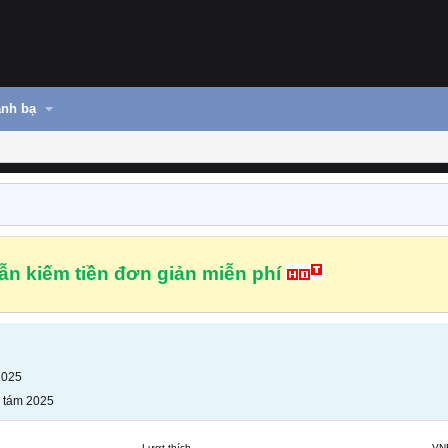
nh bạ
n kiếm tiền đơn giản miễn phí
2025
 tám 2025
Lượt thích
VN