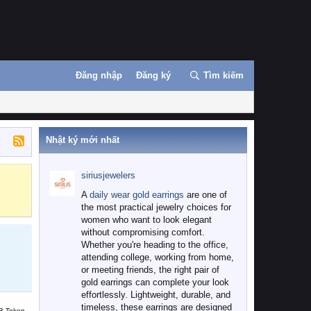
Đăng nhập
Đăng ký
Tìm kiếm
Nhật ký mới nhất
siriusjewelers
Binance
MEXC
A
daily wear gold earrings
are one of
the most practical jewelry choices for
women who want to look elegant
without compromising comfort.
Whether you're heading to the office,
attending college, working from home,
or meeting friends, the right pair of
gold earrings can complete your look
effortlessly. Lightweight, durable, and
timeless, these earrings are designed
B Token