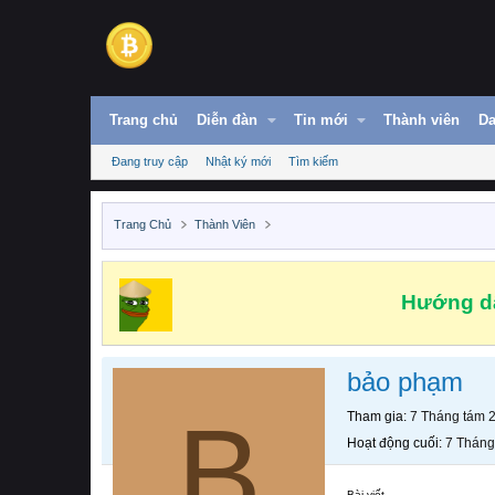
Trang chủ
Diễn đàn
Tin mới
Thành viên
Da
Đang truy cập
Nhật ký mới
Tìm kiếm
Trang Chủ
Thành Viên
Hướng dẫ
bảo phạm
B
Tham gia
7 Tháng tám 
Hoạt động cuối
7 Tháng
Bài viết