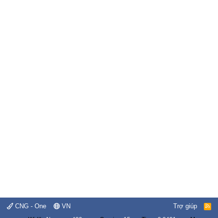
CNG - One
VN
Trợ giúp
R
S