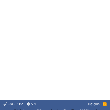
CNG - One
VN
Trợ giúp
R
S