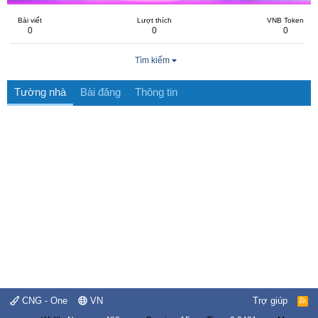
Bài viết
Lượt thích
VNB Token
0
0
0
Tìm kiếm
Tường nhà
Bài đăng
Thông tin
CNG - One
VN
Trợ giúp
R
S