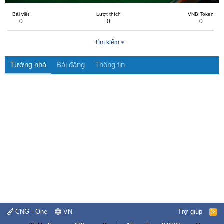
Bài viết
Lượt thích
VNB Token
0
0
0
Tìm kiếm
Tường nhà
Bài đăng
Thông tin
CNG - One
VN
Trợ giúp
R
S