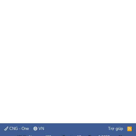
CNG - One
VN
Trợ giúp
R
S