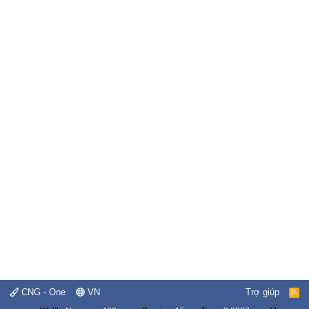
CNG - One
VN
Trợ giúp
R
S