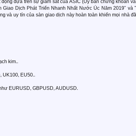
ạt động dựa trên sự giám sát của ASIC (Ủy ban chứng khoán và
Sàn Giao Dịch Phát Triển Nhanh Nhất Nước Úc Năm 2019" và 
g và uy tín của sàn giao dịch này hoàn toàn khiến mọi nhà đầ
ạch kim..
0, UK100, EU50..
hất như EURUSD, GBPUSD, AUDUSD.