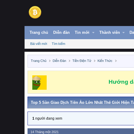
Trang chủ
Diễn đàn
Tin mới
Thành viên
Da
Bài viết mới
Tìm kiếm
Trang Chủ
Diễn Đàn
Tiền Điện Tử
Kiến Thức
Hướng dẫ
Top 5 Sàn Giao Dịch Tiền Ảo Lớn Nhất Thế Giới Hiện T
1
người đang xem
14 Tháng một 2021