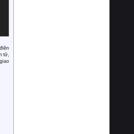
điện
n tử,
giao