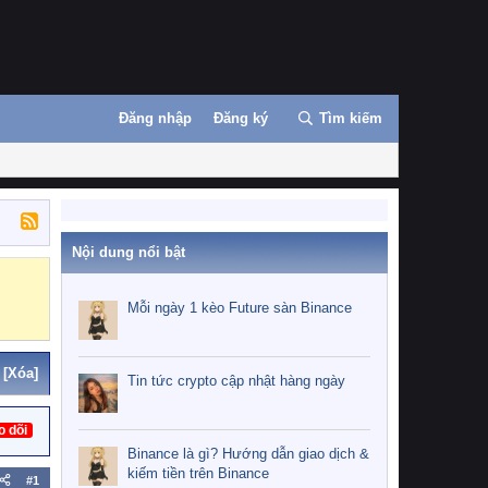
Đăng nhập
Đăng ký
Tìm kiếm
Nội dung nổi bật
Binance
MEXC
Mỗi ngày 1 kèo Future sàn Binance
[Xóa]
Tin tức crypto cập nhật hàng ngày
o dõi
Binance là gì? Hướng dẫn giao dịch &
kiếm tiền trên Binance
#1