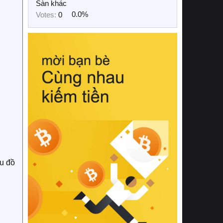
Sàn khác
Votes:
0
0.0%
ểu đồ