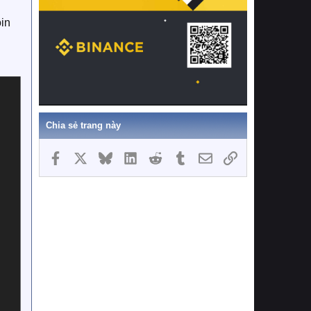
oin
Chia sẻ trang này
Facebook
X
Bluesky
LinkedIn
Reddit
Tumblr
Email
Link