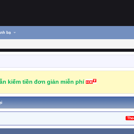
nh bạ
n kiếm tiền đơn giản miễn phí
ại
The