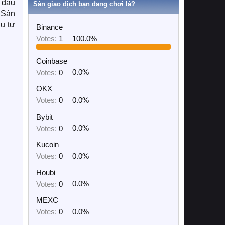
 đầu
Sàn giao dịch bạn đang chơi là?
"Sàn
u tư
Binance
Votes:
1
100.0%
Coinbase
Votes:
0
0.0%
OKX
Votes:
0
0.0%
Bybit
Votes:
0
0.0%
Kucoin
Votes:
0
0.0%
Houbi
Votes:
0
0.0%
MEXC
Votes:
0
0.0%