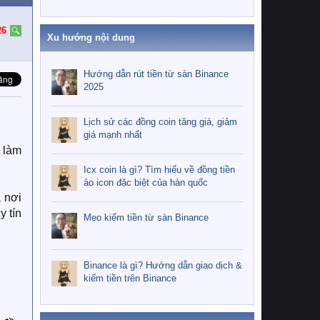
26
Xu hướng nội dung
Hướng dẫn rút tiền từ sàn Binance
2025
Lịch sử các đồng coin tăng giá, giảm
giá mạnh nhất
c làm
Icx coin là gì? Tìm hiểu về đồng tiền
ảo icon đặc biệt của hàn quốc
à nơi
y tín
Mẹo kiếm tiền từ sàn Binance
Binance là gì? Hướng dẫn giao dịch &
kiếm tiền trên Binance