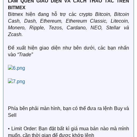
LÀM QUEN GIAO DIỆN VÀ CÁCH THAO TÁC TRÊN
BITMEX
Bitmex hiện đang hỗ trợ các crypto
Bitcoin, Bitcoin
Cash, Dash, Ethereum, Ethereum Classic, Litecoin,
Monero, Ripple, Tezos, Cardano, NEO, Stellar và
Zcash.
Để xuất hiện giao diện như bên dưới, các bạn nhấn
vào
“Trade”
Phía bên phải màn hình, bạn có thể đưa ra lệnh Buy và
Sell
• Limit Order: Bạn đặt bất kì giá mua bán nào mà mình
muốn, cần thời gian để được khớp lệnh