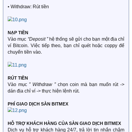
• Withdraw: Rút tiền
NẠP TIỀN
Vào mục
“Deposit ”
hệ thống sẽ gửi cho bạn một địa chỉ
ví Bitcoin. Việc tiếp theo, bạn chỉ quét hoặc coppy để
chuyển tiền vào.
RÚT TIỀN
Vào mục
” Withdraw ”
chọn coin mà bạn muốn rút ->
dán địa chỉ ví -> thực hiện lệnh rút.
PHÍ GIAO DỊCH SÀN BITMEX
HỖ TRỢ KHÁCH HÀNG CỦA SÀN GIAO DỊCH BITMEX
Dịch vụ hỗ trợ khách hàng 24/7, trả lời tin nhắn chậm