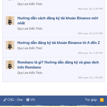
a
Quy Lee
Kiến Thức
o
Hôm qua, lúc 3:30 PM
Hướng dẫn cách đăng ký tài khoản Binance mới
nhất
Quy Lee
Kiến Thức
Hôm qua, lúc 3:15 PM
Hướng dẫn đăng ký tài khoản Binance từ A đến Z
Quy Lee
Kiến Thức
Hôm qua, lúc 2:30 PM
Remitano là gì? Hướng dẫn đăng ký và giao dịch
trên Remitano
Quy Lee
Kiến Thức
Hôm qua, lúc 1:00 AM
CNG - One
VN
Trợ giúp
R
S
Width
Queries
22
Time
0.0772s
Memory
S