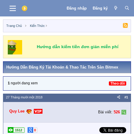
Đăng nhập
Đăng ký
Trang Chủ
Kiến Thức
Hướng dẫn kiếm tiền đơn giản miễn phí
Hướng Dẫn Đăng Ký Tài Khoản & Thao Tác Trên Sàn Bitmex
1
người đang xem
Theo dõi
27 Tháng mười một 2018
#1
Quy Lee
Bài viết:
526
1512
0