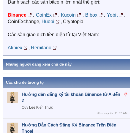
Danh sách các sàn bitcoin lớn nhất thế giới:
Binance
,
CoinEx
,
Kucoin
,
Bibox
,
Yobit
,
CoinExchange,
Huobi
, Cryptopia
Các sàn giao dịch tiền điện tử tại Việt Nam:
Aliniex
,
Remitano
Những người đang xem chủ đề này
Các chủ đề tương tự
D
Hướng dẫn đăng ký tài khoản Binance từ A đến
á
Z
n
Quy Lee
Kiến Thức
l
Hôm nay lúc 11:45 AM
ê
Hướng Dẫn Cách Đăng Ký Binance Trên Điện
n
Thoại
c