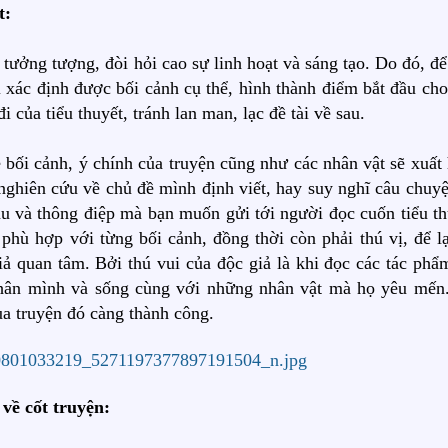
t:
g, tưởng tượng, đòi hỏi cao sự linh hoạt và sáng tạo. Do đó, đ
xác định được bối cảnh cụ thể, hình thành điểm bắt đầu cho
 của tiểu thuyết, tránh lan man, lạc đề tài về sau.
 bối cảnh, ý chính của truyện cũng như các nhân vật sẽ xuất 
 nghiên cứu về chủ đề mình định viết, hay suy nghĩ câu chuyệ
hau và thông điệp mà bạn muốn gửi tới người đọc cuốn tiểu th
 phù hợp với từng bối cảnh, đồng thời còn phải thú vị, để lạ
iả quan tâm. Bởi thú vui của độc giả là khi đọc các tác phẩ
 thân mình và sống cùng với những nhân vật mà họ yêu mến
ủa truyện đó càng thành công.
 về cốt truyện: