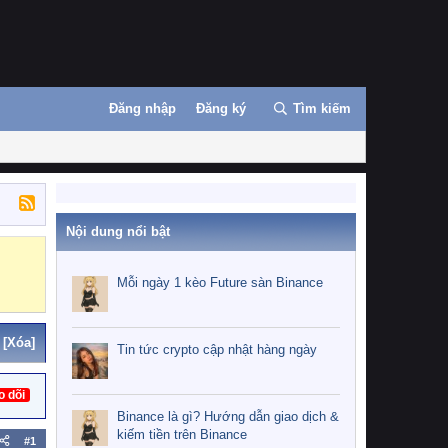
Đăng nhập
Đăng ký
Tìm kiếm
Nội dung nổi bật
Binance
MEXC
Mỗi ngày 1 kèo Future sàn Binance
[Xóa]
Tin tức crypto cập nhật hàng ngày
o dõi
Binance là gì? Hướng dẫn giao dịch &
kiếm tiền trên Binance
#1