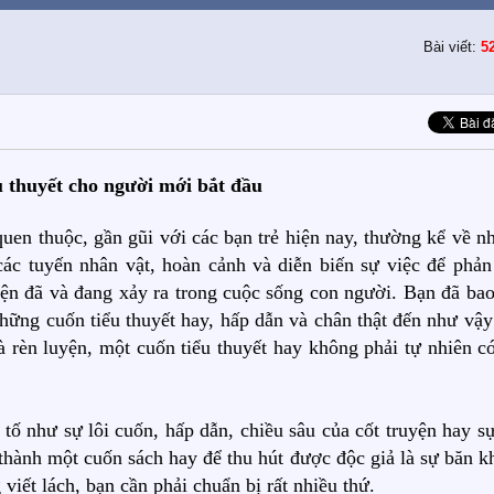
Bài viết:
5
ểu thuyết cho người mới bắt đầu
quen thuộc, gần gũi với các bạn trẻ hiện nay, thường kể về n
ác tuyến nhân vật, hoàn cảnh và diễn biến sự việc để phản
ện đã và đang xảy ra trong cuộc sống con người. Bạn đã bao
a những cuốn tiểu thuyết hay, hấp dẫn và chân thật đến như vậ
à rèn luyện, một cuốn tiểu thuyết hay không phải tự nhiên có
 tố như sự lôi cuốn, hấp dẫn, chiều sâu của cốt truyện hay s
 thành một cuốn sách hay để thu hút được độc giả là sự băn k
viết lách, bạn cần phải chuẩn bị rất nhiều thứ.