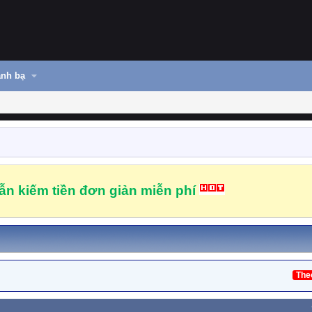
nh bạ
n kiếm tiền đơn giản miễn phí
The