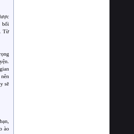
 được
 bối
. Từ
rọng
uyện.
 gian
o nên
y sẽ
bạn,
o ào