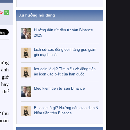
26
Xu hướng nội dung
Hướng dẫn rút tiền từ sàn Binance
2025
Lịch sử các đồng coin tăng giá, giảm
giá mạnh nhất
hững
Icx coin là gì? Tìm hiểu về đồng tiền
 ánh
ảo icon đặc biệt của hàn quốc
 giờ
y hay
Mẹo kiếm tiền từ sàn Binance
 thể
Binance là gì? Hướng dẫn giao dịch &
ự thu
kiếm tiền trên Binance
hoăn