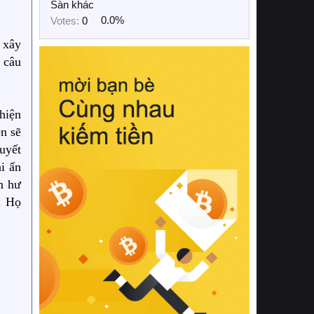
Sàn khác
Votes:
0
0.0%
ể xây
 câu
hiện
n sẽ
uyết
i ấn
m hư
. Họ