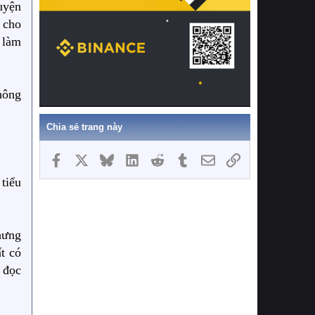
uyện
 cho
n làm
thông
Chia sẻ trang này
Facebook
X
Bluesky
LinkedIn
Reddit
Tumblr
Email
Link
tiểu
hưng
t có
 đọc