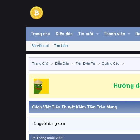
Trang chủ
Diễn đàn
Tin mới
Thành viên
Da
Bài viết mới
Tìm kiếm
Trang Chủ
Diễn Đàn
Tiền Điện Tử
Quảng Cáo
Hướng dẫ
Cách Viết Tiểu Thuyết Kiếm Tiền Trên Mạng
1
người đang xem
24 Tháng mười 2023