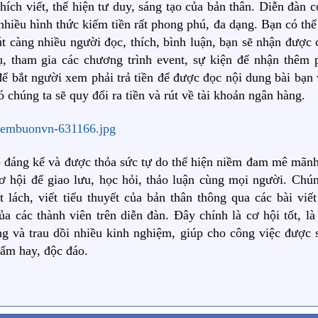
thích viết, thể hiện tư duy, sáng tạo của bản thân. Diễn đàn c
nhiều hình thức kiếm tiền rất phong phú, đa dạng. Bạn có thể
hút càng nhiều người đọc, thích, bình luận, bạn sẽ nhận được
ụ, tham gia các chương trình event, sự kiện để nhận thêm 
ể bắt người xem phải trả tiền để được đọc nội dung bài bạn v
 chúng ta sẽ quy đổi ra tiền và rút về tài khoản ngân hàng.
 đáng kể và được thỏa sức tự do thể hiện niềm đam mê mãnh 
ơ hội để giao lưu, học hỏi, thảo luận cùng mọi người. Chún
lách, viết tiểu thuyết của bản thân thông qua các bài viết
a các thành viên trên diễn đàn. Đây chính là cơ hội tốt, là
ng và trau dồi nhiều kinh nghiệm, giúp cho công việc được 
hẩm hay, độc đáo.