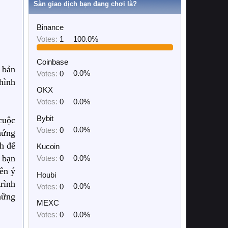
Sàn giao dịch bạn đang chơi là?
Binance
Votes:
1
100.0%
Coinbase
 bản
Votes:
0
0.0%
hình
OKX
Votes:
0
0.0%
Bybit
cuộc
Votes:
0
0.0%
hứng
h để
Kucoin
, bạn
Votes:
0
0.0%
lên ý
Houbi
rình
Votes:
0
0.0%
hững
MEXC
Votes:
0
0.0%