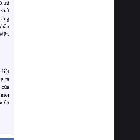
ó trả
 viết
 càng
phần
iết.
liệt
g ta
 của
 môi
suôn