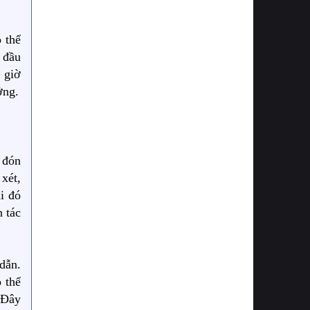
 thể
 đầu
 giờ
ởng.
 đón
xét,
i đó
 tác
dẫn.
 thể
 Đây