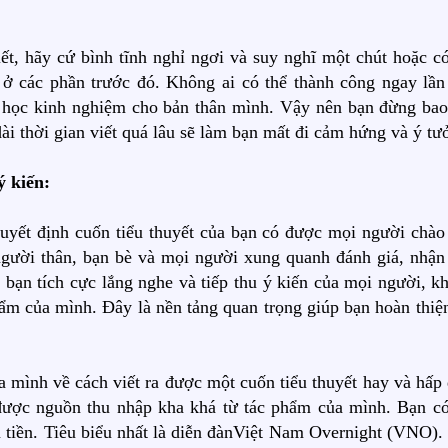
ết, hãy cứ bình tĩnh nghỉ ngơi và suy nghĩ một chút hoặc có
t ở các phần trước đó. Không ai có thể thành công ngay lần
i học kinh nghiệm cho bản thân mình. Vậy nên bạn đừng bao
i thời gian viết quá lâu sẽ làm bạn mất đi cảm hứng và ý tư
ý kiến:
quyết định cuốn tiểu thuyết của bạn có được mọi người chào
người thân, bạn bè và mọi người xung quanh đánh giá, nhận 
bạn tích cực lắng nghe và tiếp thu ý kiến của mọi người, kh
ẩm của mình. Đây là nền tảng quan trọng giúp bạn hoàn thiện
a mình về cách viết ra được một cuốn tiểu thuyết hay và hấp 
 được nguồn thu nhập kha khá từ tác phẩm của mình. Bạn có
m tiền. Tiêu biểu nhất là diễn đànViệt Nam Overnight (VNO).