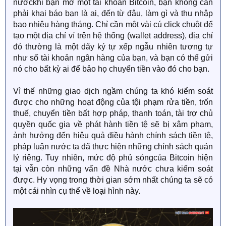
nướckhi bạn mở một tài khoản Bitcoin, bạn không cần
phải khai báo bạn là ai, đến từ đâu, làm gì và thu nhập
bao nhiêu hàng tháng. Chỉ cần một vài cú click chuột để
tạo một địa chỉ ví trên hệ thống (wallet address), địa chỉ
đó thường là một dãy ký tự xếp ngẫu nhiên tương tự
như số tài khoản ngân hàng của bạn, và bạn có thể gửi
nó cho bất kỳ ai để bảo họ chuyển tiền vào đó cho bạn.
Vì thế những giao dịch ngầm chúng ta khó kiểm soát
được cho những hoạt động của tội phạm rửa tiền, trốn
thuế, chuyển tiền bất hợp pháp, thanh toán, tài trợ chủ
quyền quốc gia về phát hành tiền tệ sẽ bị xâm phạm,
ảnh hưởng đến hiệu quả điều hành chính sách tiền tệ,
pháp luận nước ta đã thực hiện những chính sách quản
lý riêng. Tuy nhiên, mức độ phủ sóngcủa Bitcoin hiện
tại vẫn còn những vấn đề Nhà nước chưa kiểm soát
được. Hy vọng trong thời gian sớm nhất chúng ta sẽ có
một cái nhìn cụ thể về loại hình này.