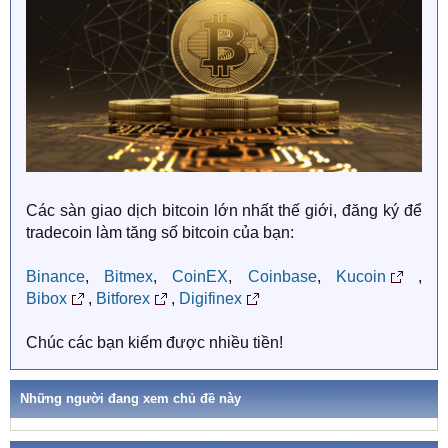
Các sàn giao dịch bitcoin lớn nhất thế giới, đăng ký để
tradecoin làm tăng số bitcoin của bạn:
Binance
,
Bitmex
,
CoinEX
,
Coinbase
,
Kucoin
,
Bibox
,
Bitforex
,
Digifinex
Chúc các bạn kiếm được nhiều tiền!
Những người đang xem chủ đề này