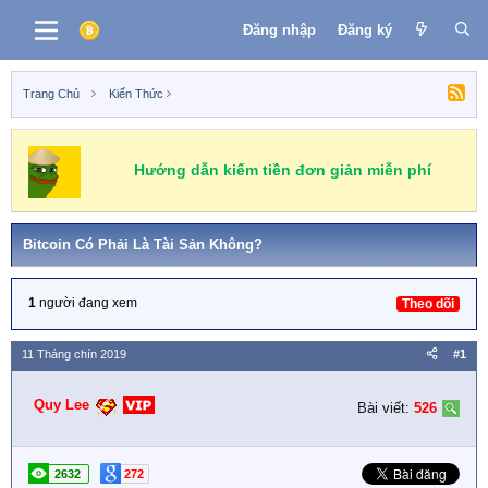
Đăng nhập
Đăng ký
Trang Chủ
Kiến Thức
Binance
MEXC
OKEX
Huobi
CoinEX
Hướng dẫn kiếm tiền đơn giản miễn phí
Bitcoin Có Phải Là Tài Sản Không?
1
người đang xem
Theo dõi
11 Tháng chín 2019
#1
Quy Lee
Bài viết:
526
2632
272