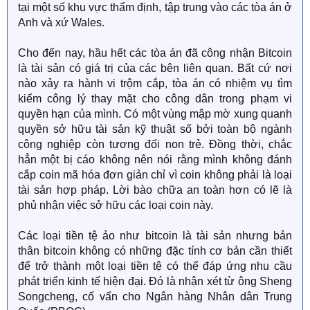
tại một số khu vực thẩm định, tập trung vào các tòa án ở
Anh và xứ Wales.
Cho đến nay, hầu hết các tòa án đã công nhận Bitcoin
là tài sản có giá trị của các bên liên quan. Bất cứ nơi
nào xảy ra hành vi trộm cắp, tòa án có nhiệm vụ tìm
kiếm công lý thay mặt cho công dân trong phạm vi
quyền hạn của mình. Có một vùng mập mờ xung quanh
quyền sở hữu tài sản kỹ thuật số bởi toàn bộ ngành
công nghiệp còn tương đối non trẻ. Đồng thời, chắc
hẳn một bị cáo không nên nói rằng mình không đánh
cắp coin mã hóa đơn giản chỉ vì coin không phải là loại
tài sản hợp pháp. Lời bào chữa an toàn hơn có lẽ là
phủ nhận việc sở hữu các loại coin này.
Các loại tiền tệ ảo như bitcoin là tài sản nhưng bản
thân bitcoin không có những đặc tính cơ bản cần thiết
để trở thành một loại tiền tệ có thể đáp ứng nhu cầu
phát triển kinh tế hiện đại. Đó là nhận xét từ ông Sheng
Songcheng, cố vấn cho Ngân hàng Nhân dân Trung