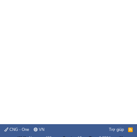
CNG - One
VN
Trợ giúp
R
S