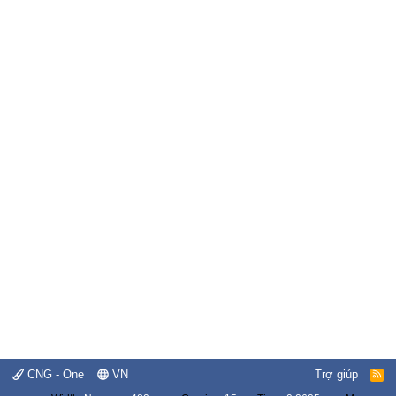
CNG - One
VN
Trợ giúp
R
S