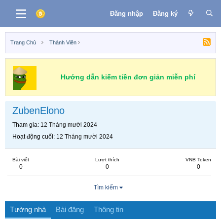
Đăng nhập
Đăng ký
Trang Chủ
Thành Viên
Hướng dẫn kiếm tiền đơn giản miễn phí
ZubenElono
Tham gia
12 Tháng mười 2024
Hoạt động cuối
12 Tháng mười 2024
Bài viết
Lượt thích
VNB Token
0
0
0
Tìm kiếm
Tường nhà
Bài đăng
Thông tin