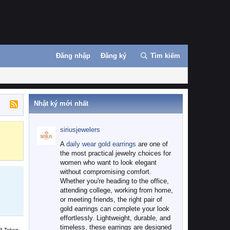
Đăng nhập
Đăng ký
Tìm kiếm
Nhật ký mới nhất
siriusjewelers
Binance
MEXC
A
daily wear gold earrings
are one of
the most practical jewelry choices for
women who want to look elegant
without compromising comfort.
Whether you're heading to the office,
attending college, working from home,
or meeting friends, the right pair of
gold earrings can complete your look
effortlessly. Lightweight, durable, and
timeless, these earrings are designed
B Token