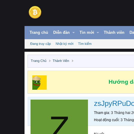
Trang chủ
Diễn đàn
Tin mới
Thành viên
Da
Đang truy cập
Nhật ký mới
Tìm kiếm
Trang Chủ
Thành Viên
Hướng dẫ
zsJpyRPuDo
Z
Tham gia
3 Tháng hai 
Hoạt động cuối
3 Tháng
Bài viết