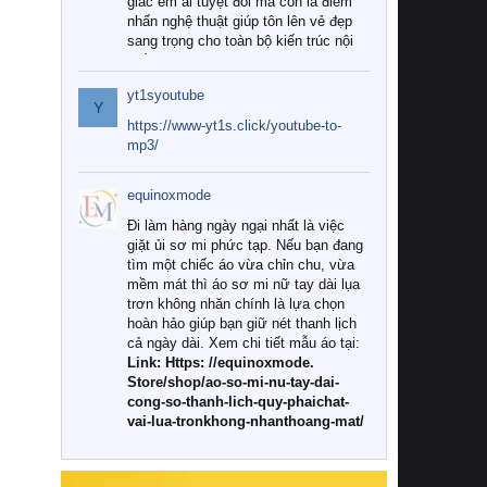
giác êm ái tuyệt đối mà còn là điểm
nhấn nghệ thuật giúp tôn lên vẻ đẹp
sang trọng cho toàn bộ kiến trúc nội
thất.
yt1syoutube
Tuy nhiên, giữa thị trường đa dạng
Y
với vô vàn thương hiệu và mẫu mã
https://www-yt1s.click/youtube-to-
như hiện nay, làm thế nào để chọn
mp3/
được những bộ chăn ga gối đệm cao
cấp thực sự chất lượng, phù hợp với
equinoxmode
khí hậu và nhu cầu sử dụng của gia
đình? Hãy cùng chúng tôi đi tìm lời
Đi làm hàng ngày ngại nhất là việc
giải đáp chi tiết qua bài viết dưới đây.
giặt ủi sơ mi phức tạp. Nếu bạn đang
tìm một chiếc áo vừa chỉn chu, vừa
1. Tại sao các gia đình hiện đại lại ưa
mềm mát thì áo sơ mi nữ tay dài lụa
chuộng chăn ga gối đệm cao cấp?
trơn không nhăn chính là lựa chọn
hoàn hảo giúp bạn giữ nét thanh lịch
Khác với các dòng sản phẩm thông
cả ngày dài. Xem chi tiết mẫu áo tại:
thường, những bộ chăn ga gối đệm
Link: Https: //equinoxmode.
cao cấp trải qua quy trình sản xuất
Store/shop/ao-so-mi-nu-tay-dai-
nghiêm ngặt từ khâu chọn lọc nguyên
cong-so-thanh-lich-quy-phaichat-
liệu tự nhiên đến công nghệ dệt
vai-lua-tronkhong-nhanthoang-mat/
nhuộm hiện đại không chứa hóa chất
độc hại. Khi sử dụng dòng sản phẩm
này, bạn sẽ cảm nhận rõ rệt sự khác