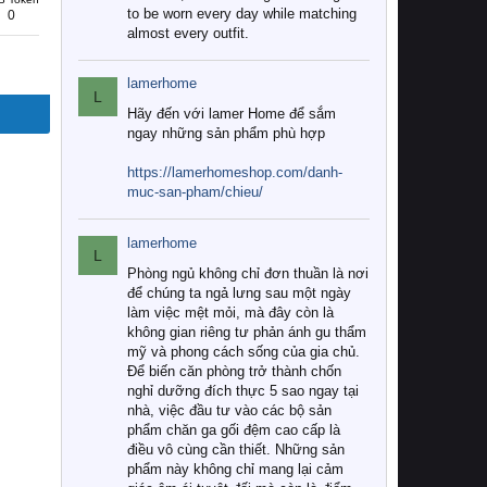
to be worn every day while matching
0
almost every outfit.
lamerhome
L
Hãy đến với lamer Home để sắm
ngay những sản phẩm phù hợp
https://lamerhomeshop.com/danh-
muc-san-pham/chieu/
lamerhome
L
Phòng ngủ không chỉ đơn thuần là nơi
để chúng ta ngả lưng sau một ngày
làm việc mệt mỏi, mà đây còn là
không gian riêng tư phản ánh gu thẩm
mỹ và phong cách sống của gia chủ.
Để biến căn phòng trở thành chốn
nghỉ dưỡng đích thực 5 sao ngay tại
nhà, việc đầu tư vào các bộ sản
phẩm chăn ga gối đệm cao cấp là
điều vô cùng cần thiết. Những sản
phẩm này không chỉ mang lại cảm