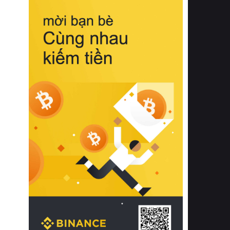
biệt từ bề mặt vải mềm mịn, khả năng
thoáng khí tuyệt vời cho đến độ đàn
hồi chuẩn xác của phần đệm nâng đỡ
cột sống.
Bên cạnh đó, việc lựa chọn các dòng
sản phẩm đạt chuẩn chất lượng quốc
tế còn giúp ngăn ngừa tình trạng kích
ứng da, hạn chế sự phát triển của vi
khuẩn và nấm mốc trong điều kiện
thời tiết nóng ẩm. Bạn có thể tìm hiểu
thêm các nghiên cứu khoa học về tác
động của giấc ngủ và môi trường
phòng ngủ đối với sức khỏe con
người tại Sleep Foundation (External
Link) để có cái nhìn toàn diện hơn.
2. Các tiêu chí vàng khi lựa chọn
chăn ga gối đệm cao cấp cho phòng
ngủ
Để sở hữu một bộ chăn ga gối đệm
cao cấp hoàn hảo cả về thẩm mỹ lẫn
công năng, người tiêu dùng cần cân
nhắc kỹ lưỡng các tiêu chí quan trọng