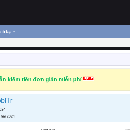
nh bạ
n kiếm tiền đơn giản miễn phí
blTr
2024
 hai 2024
Lượt thích
VN