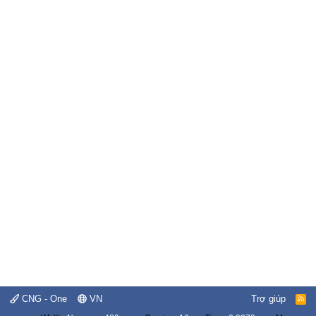
CNG - One
VN
Trợ giúp
R
S