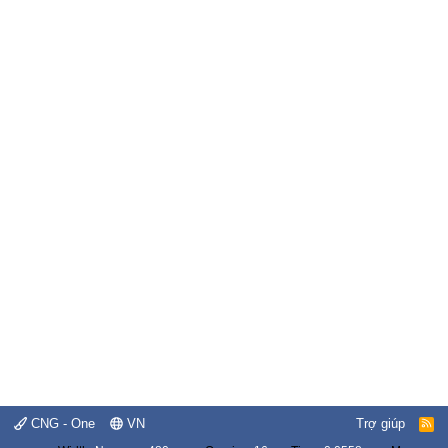
CNG - One
VN
Trợ giúp
R
S