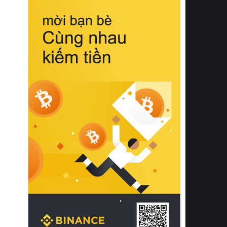
biệt từ bề mặt vải mềm mịn, khả năng
thoáng khí tuyệt vời cho đến độ đàn
hồi chuẩn xác của phần đệm nâng đỡ
cột sống.
Bên cạnh đó, việc lựa chọn các dòng
sản phẩm đạt chuẩn chất lượng quốc
tế còn giúp ngăn ngừa tình trạng kích
ứng da, hạn chế sự phát triển của vi
khuẩn và nấm mốc trong điều kiện
thời tiết nóng ẩm. Bạn có thể tìm hiểu
thêm các nghiên cứu khoa học về tác
động của giấc ngủ và môi trường
phòng ngủ đối với sức khỏe con
người tại Sleep Foundation (External
Link) để có cái nhìn toàn diện hơn.
2. Các tiêu chí vàng khi lựa chọn
chăn ga gối đệm cao cấp cho phòng
ngủ
Để sở hữu một bộ chăn ga gối đệm
cao cấp hoàn hảo cả về thẩm mỹ lẫn
công năng, người tiêu dùng cần cân
nhắc kỹ lưỡng các tiêu chí quan trọng