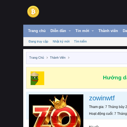
Trang chủ
Diễn đàn
Tin mới
Thành viên
Da
Đang truy cập
Nhật ký mới
Tìm kiếm
Trang Chủ
Thành Viên
Hướng dẫ
zowinwtf
Tham gia
7 Tháng bảy 
Hoạt động cuối
7 Tháng
Bài viết