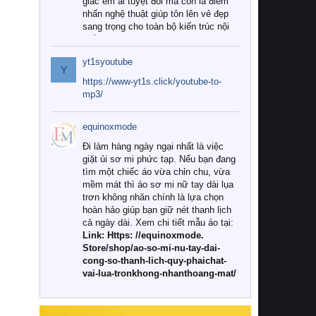
giác êm ái tuyệt đối mà còn là điểm
nhấn nghệ thuật giúp tôn lên vẻ đẹp
sang trọng cho toàn bộ kiến trúc nội
thất.
yt1syoutube
Tuy nhiên, giữa thị trường đa dạng
Y
với vô vàn thương hiệu và mẫu mã
https://www-yt1s.click/youtube-to-
như hiện nay, làm thế nào để chọn
mp3/
được những bộ chăn ga gối đệm cao
cấp thực sự chất lượng, phù hợp với
equinoxmode
khí hậu và nhu cầu sử dụng của gia
đình? Hãy cùng chúng tôi đi tìm lời
Đi làm hàng ngày ngại nhất là việc
giải đáp chi tiết qua bài viết dưới đây.
giặt ủi sơ mi phức tạp. Nếu bạn đang
tìm một chiếc áo vừa chỉn chu, vừa
1. Tại sao các gia đình hiện đại lại ưa
mềm mát thì áo sơ mi nữ tay dài lụa
chuộng chăn ga gối đệm cao cấp?
trơn không nhăn chính là lựa chọn
hoàn hảo giúp bạn giữ nét thanh lịch
Khác với các dòng sản phẩm thông
cả ngày dài. Xem chi tiết mẫu áo tại:
thường, những bộ chăn ga gối đệm
Link: Https: //equinoxmode.
cao cấp trải qua quy trình sản xuất
Store/shop/ao-so-mi-nu-tay-dai-
nghiêm ngặt từ khâu chọn lọc nguyên
cong-so-thanh-lich-quy-phaichat-
liệu tự nhiên đến công nghệ dệt
vai-lua-tronkhong-nhanthoang-mat/
nhuộm hiện đại không chứa hóa chất
độc hại. Khi sử dụng dòng sản phẩm
này, bạn sẽ cảm nhận rõ rệt sự khác