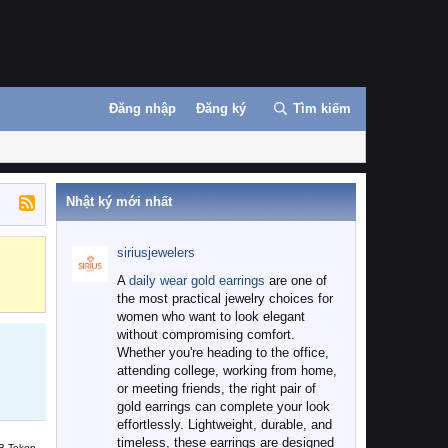
Đăng nhập
Đăng ký
Tìm kiếm
Nhật ký mới nhất
siriusjewelers
Binance
MEXC
A
daily wear gold earrings
are one of
the most practical jewelry choices for
women who want to look elegant
without compromising comfort.
Whether you're heading to the office,
attending college, working from home,
or meeting friends, the right pair of
gold earrings can complete your look
effortlessly. Lightweight, durable, and
timeless, these earrings are designed
B Token