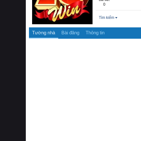
0
Tìm kiếm
Tường nhà
Bài đăng
Thông tin