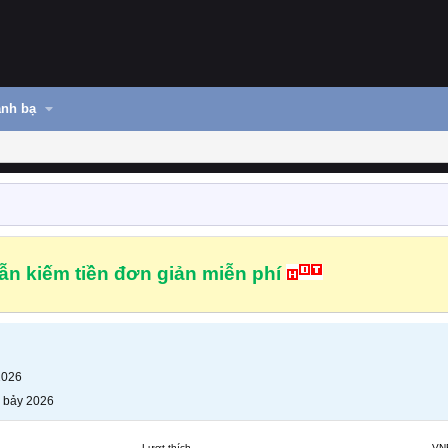
nh bạ
n kiếm tiền đơn giản miễn phí
2026
 bảy 2026
Lượt thích
VN