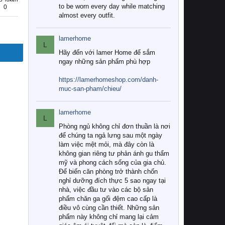
to be worn every day while matching
0
almost every outfit.
lamerhome
L
Hãy đến với lamer Home để sắm
ngay những sản phẩm phù hợp
https://lamerhomeshop.com/danh-
muc-san-pham/chieu/
lamerhome
L
Phòng ngủ không chỉ đơn thuần là nơi
để chúng ta ngả lưng sau một ngày
làm việc mệt mỏi, mà đây còn là
không gian riêng tư phản ánh gu thẩm
mỹ và phong cách sống của gia chủ.
Để biến căn phòng trở thành chốn
nghỉ dưỡng đích thực 5 sao ngay tại
nhà, việc đầu tư vào các bộ sản
phẩm chăn ga gối đệm cao cấp là
điều vô cùng cần thiết. Những sản
phẩm này không chỉ mang lại cảm