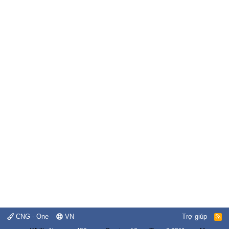
CNG - One
VN
Trợ giúp
R
S