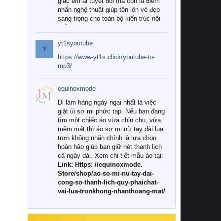
giác êm ái tuyệt đối mà còn là điểm
nhấn nghệ thuật giúp tôn lên vẻ đẹp
sang trọng cho toàn bộ kiến trúc nội
thất.
yt1syoutube
Tuy nhiên, giữa thị trường đa dạng
Y
với vô vàn thương hiệu và mẫu mã
https://www-yt1s.click/youtube-to-
như hiện nay, làm thế nào để chọn
mp3/
được những bộ chăn ga gối đệm cao
cấp thực sự chất lượng, phù hợp với
equinoxmode
khí hậu và nhu cầu sử dụng của gia
đình? Hãy cùng chúng tôi đi tìm lời
Đi làm hàng ngày ngại nhất là việc
giải đáp chi tiết qua bài viết dưới đây.
giặt ủi sơ mi phức tạp. Nếu bạn đang
tìm một chiếc áo vừa chỉn chu, vừa
1. Tại sao các gia đình hiện đại lại ưa
mềm mát thì áo sơ mi nữ tay dài lụa
chuộng chăn ga gối đệm cao cấp?
trơn không nhăn chính là lựa chọn
hoàn hảo giúp bạn giữ nét thanh lịch
Khác với các dòng sản phẩm thông
cả ngày dài. Xem chi tiết mẫu áo tại:
thường, những bộ chăn ga gối đệm
Link: Https: //equinoxmode.
cao cấp trải qua quy trình sản xuất
Store/shop/ao-so-mi-nu-tay-dai-
nghiêm ngặt từ khâu chọn lọc nguyên
cong-so-thanh-lich-quy-phaichat-
liệu tự nhiên đến công nghệ dệt
vai-lua-tronkhong-nhanthoang-mat/
nhuộm hiện đại không chứa hóa chất
độc hại. Khi sử dụng dòng sản phẩm
này, bạn sẽ cảm nhận rõ rệt sự khác