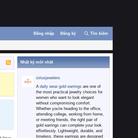
Đăng nhập
Đăng ký
Tìm kiếm
Nhật ký mới nhất
siriusjewelers
Binance
MEXC
A
daily wear gold earrings
are one of
the most practical jewelry choices for
women who want to look elegant
without compromising comfort.
Whether you're heading to the office,
attending college, working from home,
or meeting friends, the right pair of
gold earrings can complete your look
effortlessly. Lightweight, durable, and
timeless, these earrings are designed
B Token