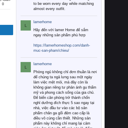
to be worn every day while matching
0
almost every outfit.
lamerhome
L
Hãy đến với lamer Home để sắm
ngay những sản phẩm phù hợp
https://lamerhomeshop.com/danh-
muc-san-pham/chieu/
lamerhome
L
Phòng ngủ không chỉ đơn thuần là nơi
để chúng ta ngả lưng sau một ngày
làm việc mệt mỏi, mà đây còn là
không gian riêng tư phản ánh gu thẩm
mỹ và phong cách sống của gia chủ.
Để biến căn phòng trở thành chốn
nghỉ dưỡng đích thực 5 sao ngay tại
nhà, việc đầu tư vào các bộ sản
phẩm chăn ga gối đệm cao cấp là
điều vô cùng cần thiết. Những sản
phẩm này không chỉ mang lại cảm