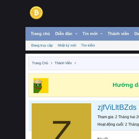
Trang chủ
Diễn đàn
Tin mới
Thành viên
Da
Đang truy cập
Nhật ký mới
Tìm kiếm
Trang Chủ
Thành Viên
Hướng dẫ
zjfViLltBZds
Z
Tham gia
2 Tháng hai 
Hoạt động cuối
2 Tháng
Bài viết