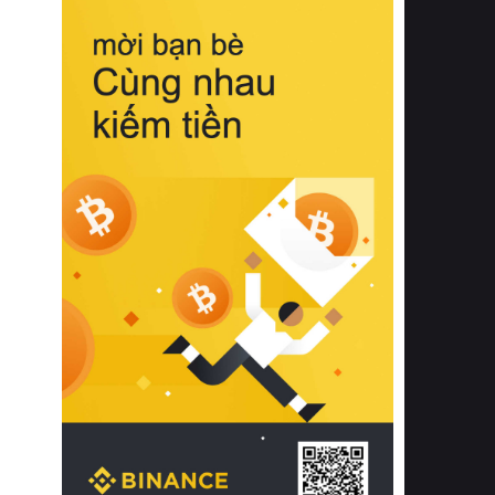
biệt từ bề mặt vải mềm mịn, khả năng
thoáng khí tuyệt vời cho đến độ đàn
hồi chuẩn xác của phần đệm nâng đỡ
cột sống.
Bên cạnh đó, việc lựa chọn các dòng
sản phẩm đạt chuẩn chất lượng quốc
tế còn giúp ngăn ngừa tình trạng kích
ứng da, hạn chế sự phát triển của vi
khuẩn và nấm mốc trong điều kiện
thời tiết nóng ẩm. Bạn có thể tìm hiểu
thêm các nghiên cứu khoa học về tác
động của giấc ngủ và môi trường
phòng ngủ đối với sức khỏe con
người tại Sleep Foundation (External
Link) để có cái nhìn toàn diện hơn.
2. Các tiêu chí vàng khi lựa chọn
chăn ga gối đệm cao cấp cho phòng
ngủ
Để sở hữu một bộ chăn ga gối đệm
cao cấp hoàn hảo cả về thẩm mỹ lẫn
công năng, người tiêu dùng cần cân
nhắc kỹ lưỡng các tiêu chí quan trọng