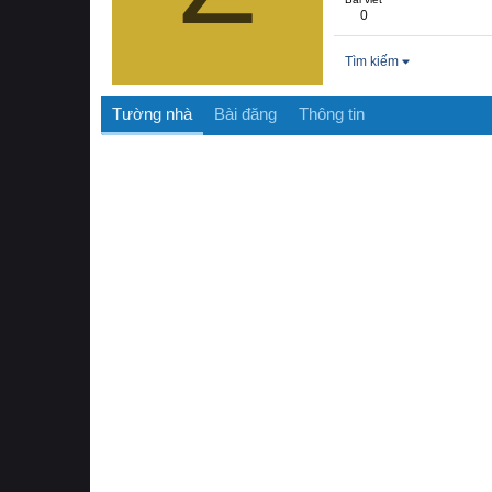
0
Tìm kiếm
Tường nhà
Bài đăng
Thông tin