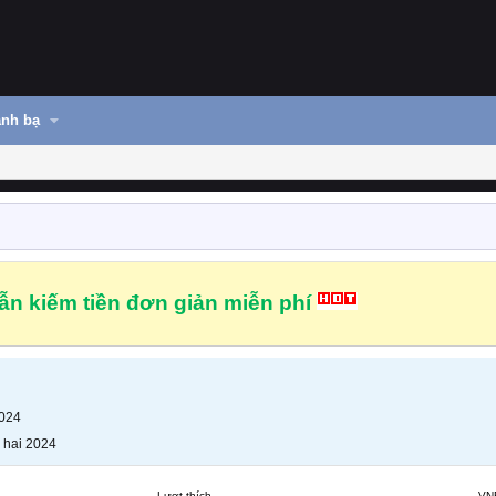
nh bạ
n kiếm tiền đơn giản miễn phí
2024
 hai 2024
Lượt thích
VN