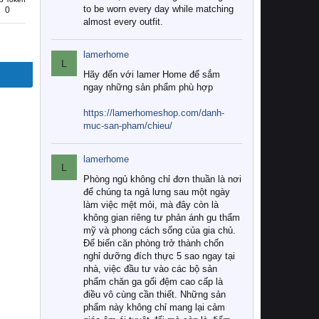
to be worn every day while matching
0
almost every outfit.
lamerhome
L
Hãy đến với lamer Home để sắm
ngay những sản phẩm phù hợp
https://lamerhomeshop.com/danh-
muc-san-pham/chieu/
lamerhome
L
Phòng ngủ không chỉ đơn thuần là nơi
để chúng ta ngả lưng sau một ngày
làm việc mệt mỏi, mà đây còn là
không gian riêng tư phản ánh gu thẩm
mỹ và phong cách sống của gia chủ.
Để biến căn phòng trở thành chốn
nghỉ dưỡng đích thực 5 sao ngay tại
nhà, việc đầu tư vào các bộ sản
phẩm chăn ga gối đệm cao cấp là
điều vô cùng cần thiết. Những sản
phẩm này không chỉ mang lại cảm