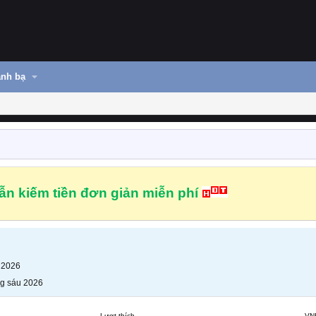
nh bạ
n kiếm tiền đơn giản miễn phí
 2026
g sáu 2026
Lượt thích
VN