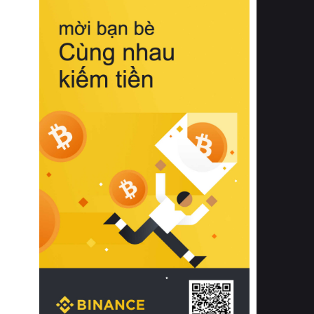
biệt từ bề mặt vải mềm mịn, khả năng
thoáng khí tuyệt vời cho đến độ đàn
hồi chuẩn xác của phần đệm nâng đỡ
cột sống.
Bên cạnh đó, việc lựa chọn các dòng
sản phẩm đạt chuẩn chất lượng quốc
tế còn giúp ngăn ngừa tình trạng kích
ứng da, hạn chế sự phát triển của vi
khuẩn và nấm mốc trong điều kiện
thời tiết nóng ẩm. Bạn có thể tìm hiểu
thêm các nghiên cứu khoa học về tác
động của giấc ngủ và môi trường
phòng ngủ đối với sức khỏe con
người tại Sleep Foundation (External
Link) để có cái nhìn toàn diện hơn.
2. Các tiêu chí vàng khi lựa chọn
chăn ga gối đệm cao cấp cho phòng
ngủ
Để sở hữu một bộ chăn ga gối đệm
cao cấp hoàn hảo cả về thẩm mỹ lẫn
công năng, người tiêu dùng cần cân
nhắc kỹ lưỡng các tiêu chí quan trọng