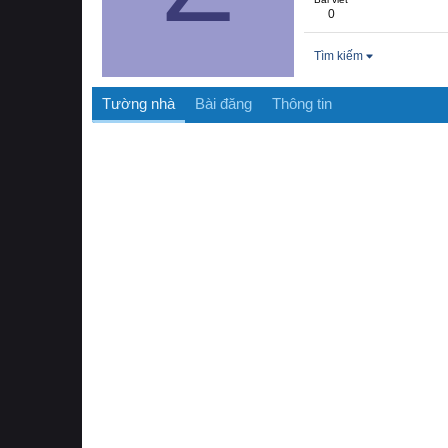
0
Tìm kiếm
Tường nhà
Bài đăng
Thông tin