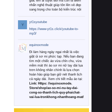
giác êm ái tuyệt đối mà còn là điểm
nhấn nghệ thuật giúp tôn lên vẻ đẹp
sang trọng cho toàn bộ kiến trúc nội
thất.
yt1syoutube
Tuy nhiên, giữa thị trường đa dạng
Y
với vô vàn thương hiệu và mẫu mã
https://www-yt1s.click/youtube-to-
như hiện nay, làm thế nào để chọn
mp3/
được những bộ chăn ga gối đệm cao
cấp thực sự chất lượng, phù hợp với
equinoxmode
khí hậu và nhu cầu sử dụng của gia
đình? Hãy cùng chúng tôi đi tìm lời
Đi làm hàng ngày ngại nhất là việc
giải đáp chi tiết qua bài viết dưới đây.
giặt ủi sơ mi phức tạp. Nếu bạn đang
tìm một chiếc áo vừa chỉn chu, vừa
1. Tại sao các gia đình hiện đại lại ưa
mềm mát thì áo sơ mi nữ tay dài lụa
chuộng chăn ga gối đệm cao cấp?
trơn không nhăn chính là lựa chọn
hoàn hảo giúp bạn giữ nét thanh lịch
Khác với các dòng sản phẩm thông
cả ngày dài. Xem chi tiết mẫu áo tại:
thường, những bộ chăn ga gối đệm
Link: Https: //equinoxmode.
cao cấp trải qua quy trình sản xuất
Store/shop/ao-so-mi-nu-tay-dai-
nghiêm ngặt từ khâu chọn lọc nguyên
cong-so-thanh-lich-quy-phaichat-
liệu tự nhiên đến công nghệ dệt
vai-lua-tronkhong-nhanthoang-mat/
nhuộm hiện đại không chứa hóa chất
độc hại. Khi sử dụng dòng sản phẩm
này, bạn sẽ cảm nhận rõ rệt sự khác