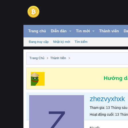
Trang chủ
Diễn đàn
Tin mới
Thành viên
Da
Đang truy cập
Nhật ký mới
Tìm kiếm
Trang Chủ
Thành Viên
Hướng dẫ
zhezvyxhxk
Z
Tham gia
13 Tháng sáu
Hoạt động cuối
13 Thán
Bài viết