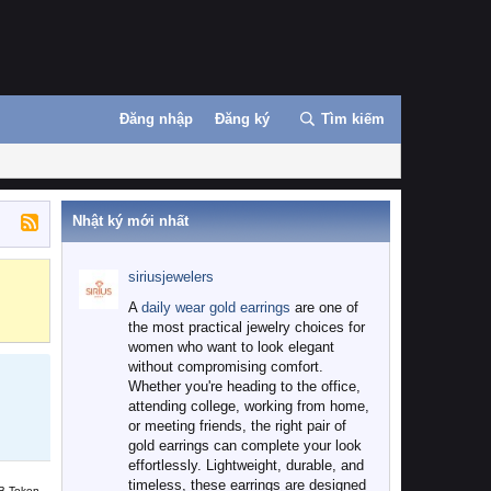
Đăng nhập
Đăng ký
Tìm kiếm
Nhật ký mới nhất
siriusjewelers
Binance
MEXC
A
daily wear gold earrings
are one of
the most practical jewelry choices for
women who want to look elegant
without compromising comfort.
Whether you're heading to the office,
attending college, working from home,
or meeting friends, the right pair of
gold earrings can complete your look
effortlessly. Lightweight, durable, and
timeless, these earrings are designed
B Token