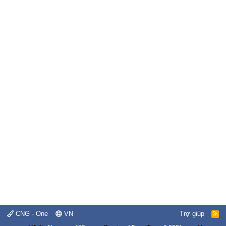
CNG - One
VN
Trợ giúp
R
S