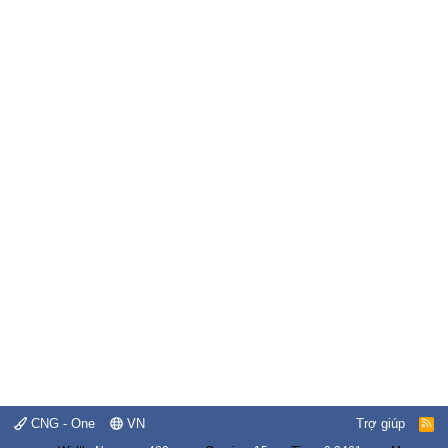
CNG - One
VN
Trợ giúp
R
S