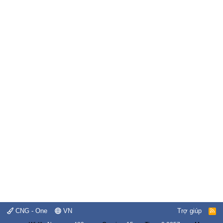
CNG - One
VN
Trợ giúp
R
S