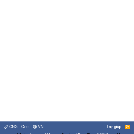
CNG - One
VN
Trợ giúp
R
S