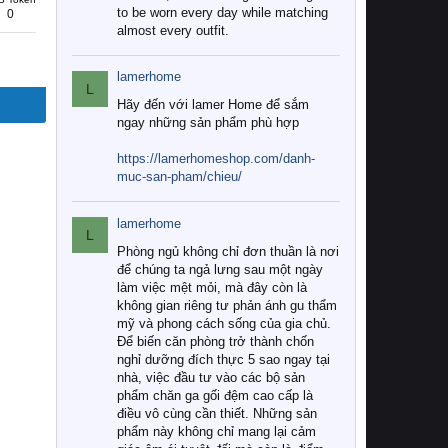
to be worn every day while matching
0
almost every outfit.
lamerhome
L
Hãy đến với lamer Home để sắm
ngay những sản phẩm phù hợp
https://lamerhomeshop.com/danh-
muc-san-pham/chieu/
lamerhome
L
Phòng ngủ không chỉ đơn thuần là nơi
để chúng ta ngả lưng sau một ngày
làm việc mệt mỏi, mà đây còn là
không gian riêng tư phản ánh gu thẩm
mỹ và phong cách sống của gia chủ.
Để biến căn phòng trở thành chốn
nghỉ dưỡng đích thực 5 sao ngay tại
nhà, việc đầu tư vào các bộ sản
phẩm chăn ga gối đệm cao cấp là
điều vô cùng cần thiết. Những sản
phẩm này không chỉ mang lại cảm