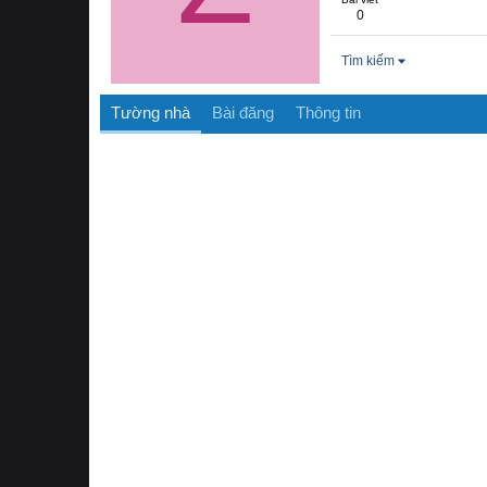
0
Tìm kiếm
Tường nhà
Bài đăng
Thông tin