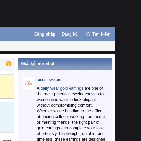
Đăng nhập
Đăng ký
Tìm kiếm
Nhật ký mới nhất
siriusjewelers
Binance
MEXC
A
daily wear gold earrings
are one of
the most practical jewelry choices for
women who want to look elegant
without compromising comfort.
Whether you're heading to the office,
attending college, working from home,
or meeting friends, the right pair of
gold earrings can complete your look
effortlessly. Lightweight, durable, and
timeless, these earrings are designed
B Token