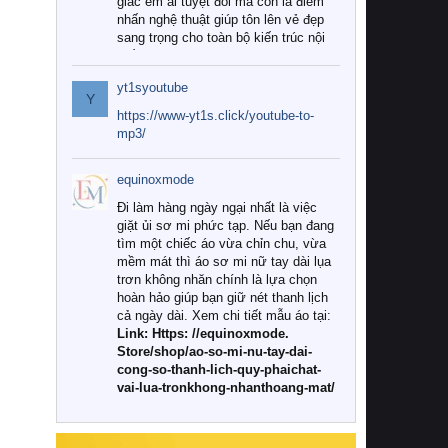
giác êm ái tuyệt đối mà còn là điểm
nhấn nghệ thuật giúp tôn lên vẻ đẹp
sang trọng cho toàn bộ kiến trúc nội
thất.
yt1syoutube
Tuy nhiên, giữa thị trường đa dạng
Y
với vô vàn thương hiệu và mẫu mã
https://www-yt1s.click/youtube-to-
như hiện nay, làm thế nào để chọn
mp3/
được những bộ chăn ga gối đệm cao
cấp thực sự chất lượng, phù hợp với
equinoxmode
khí hậu và nhu cầu sử dụng của gia
đình? Hãy cùng chúng tôi đi tìm lời
Đi làm hàng ngày ngại nhất là việc
giải đáp chi tiết qua bài viết dưới đây.
giặt ủi sơ mi phức tạp. Nếu bạn đang
tìm một chiếc áo vừa chỉn chu, vừa
1. Tại sao các gia đình hiện đại lại ưa
mềm mát thì áo sơ mi nữ tay dài lụa
chuộng chăn ga gối đệm cao cấp?
trơn không nhăn chính là lựa chọn
hoàn hảo giúp bạn giữ nét thanh lịch
Khác với các dòng sản phẩm thông
cả ngày dài. Xem chi tiết mẫu áo tại:
thường, những bộ chăn ga gối đệm
Link: Https: //equinoxmode.
cao cấp trải qua quy trình sản xuất
Store/shop/ao-so-mi-nu-tay-dai-
nghiêm ngặt từ khâu chọn lọc nguyên
cong-so-thanh-lich-quy-phaichat-
liệu tự nhiên đến công nghệ dệt
vai-lua-tronkhong-nhanthoang-mat/
nhuộm hiện đại không chứa hóa chất
độc hại. Khi sử dụng dòng sản phẩm
này, bạn sẽ cảm nhận rõ rệt sự khác