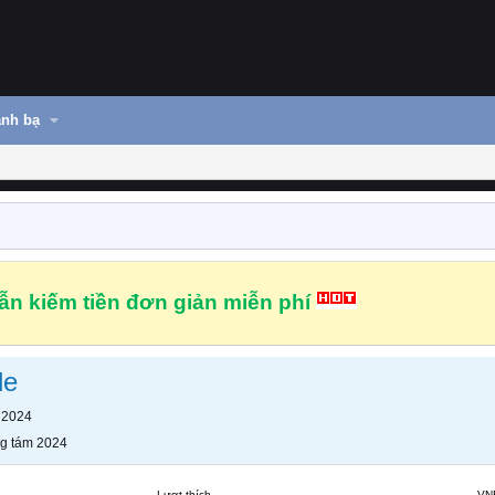
nh bạ
n kiếm tiền đơn giản miễn phí
de
 2024
g tám 2024
Lượt thích
VN