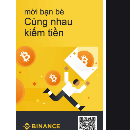
biệt từ bề mặt vải mềm mịn, khả năng
thoáng khí tuyệt vời cho đến độ đàn
hồi chuẩn xác của phần đệm nâng đỡ
cột sống.
Bên cạnh đó, việc lựa chọn các dòng
sản phẩm đạt chuẩn chất lượng quốc
tế còn giúp ngăn ngừa tình trạng kích
ứng da, hạn chế sự phát triển của vi
khuẩn và nấm mốc trong điều kiện
thời tiết nóng ẩm. Bạn có thể tìm hiểu
thêm các nghiên cứu khoa học về tác
động của giấc ngủ và môi trường
phòng ngủ đối với sức khỏe con
người tại Sleep Foundation (External
Link) để có cái nhìn toàn diện hơn.
2. Các tiêu chí vàng khi lựa chọn
chăn ga gối đệm cao cấp cho phòng
ngủ
Để sở hữu một bộ chăn ga gối đệm
cao cấp hoàn hảo cả về thẩm mỹ lẫn
công năng, người tiêu dùng cần cân
nhắc kỹ lưỡng các tiêu chí quan trọng