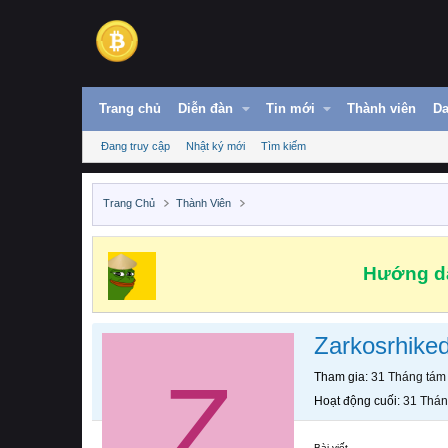
Trang chủ
Diễn đàn
Tin mới
Thành viên
Da
Đang truy cập
Nhật ký mới
Tìm kiếm
Trang Chủ
Thành Viên
Hướng dẫ
Zarkosrhike
Z
Tham gia
31 Tháng tám
Hoạt động cuối
31 Thán
Bài viết