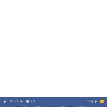
CNG - One
VN
Trợ giúp
R
S