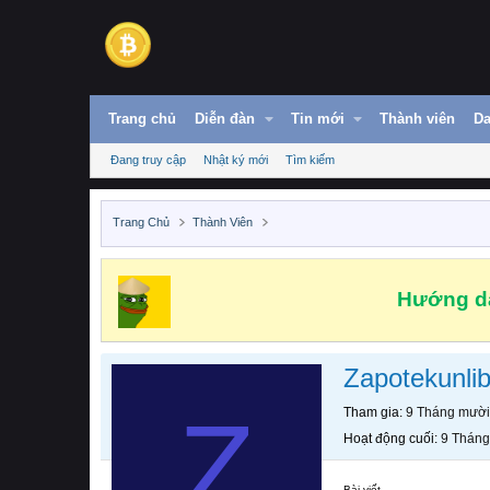
Trang chủ
Diễn đàn
Tin mới
Thành viên
Da
Đang truy cập
Nhật ký mới
Tìm kiếm
Trang Chủ
Thành Viên
Hướng dẫ
Zapotekunlib
Z
Tham gia
9 Tháng mười
Hoạt động cuối
9 Tháng
Bài viết