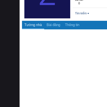
0
Tìm kiếm
Tường nhà
Bài đăng
Thông tin