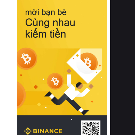
biệt từ bề mặt vải mềm mịn, khả năng
thoáng khí tuyệt vời cho đến độ đàn
hồi chuẩn xác của phần đệm nâng đỡ
cột sống.
Bên cạnh đó, việc lựa chọn các dòng
sản phẩm đạt chuẩn chất lượng quốc
tế còn giúp ngăn ngừa tình trạng kích
ứng da, hạn chế sự phát triển của vi
khuẩn và nấm mốc trong điều kiện
thời tiết nóng ẩm. Bạn có thể tìm hiểu
thêm các nghiên cứu khoa học về tác
động của giấc ngủ và môi trường
phòng ngủ đối với sức khỏe con
người tại Sleep Foundation (External
Link) để có cái nhìn toàn diện hơn.
2. Các tiêu chí vàng khi lựa chọn
chăn ga gối đệm cao cấp cho phòng
ngủ
Để sở hữu một bộ chăn ga gối đệm
cao cấp hoàn hảo cả về thẩm mỹ lẫn
công năng, người tiêu dùng cần cân
nhắc kỹ lưỡng các tiêu chí quan trọng