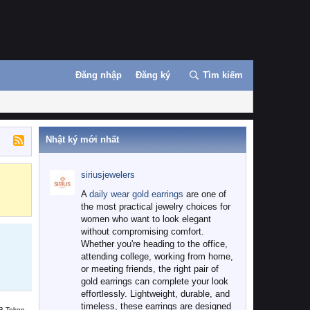
Đăng nhập
Đăng ký
Tìm kiếm
Nhật ký mới nhất
siriusjewelers
Binance
MEXC
A
daily wear gold earrings
are one of
the most practical jewelry choices for
women who want to look elegant
without compromising comfort.
Whether you're heading to the office,
attending college, working from home,
or meeting friends, the right pair of
gold earrings can complete your look
effortlessly. Lightweight, durable, and
timeless, these earrings are designed
B Token