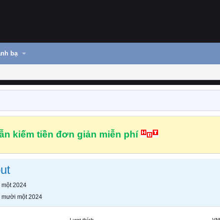
nh bạ
n kiếm tiền đơn giản miễn phí
ut
 một 2024
 mười một 2024
Lượt thích
VN