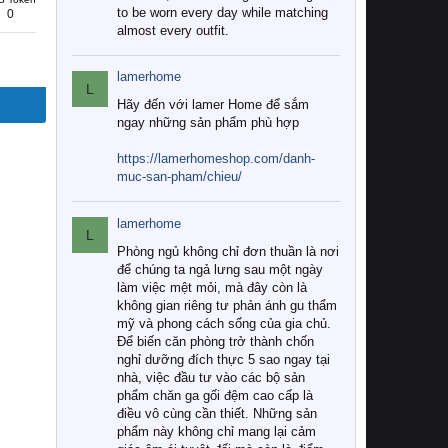
to be worn every day while matching
0
almost every outfit.
lamerhome
L
Hãy đến với lamer Home để sắm
ngay những sản phẩm phù hợp
https://lamerhomeshop.com/danh-
muc-san-pham/chieu/
lamerhome
L
Phòng ngủ không chỉ đơn thuần là nơi
để chúng ta ngả lưng sau một ngày
làm việc mệt mỏi, mà đây còn là
không gian riêng tư phản ánh gu thẩm
mỹ và phong cách sống của gia chủ.
Để biến căn phòng trở thành chốn
nghỉ dưỡng đích thực 5 sao ngay tại
nhà, việc đầu tư vào các bộ sản
phẩm chăn ga gối đệm cao cấp là
điều vô cùng cần thiết. Những sản
phẩm này không chỉ mang lại cảm