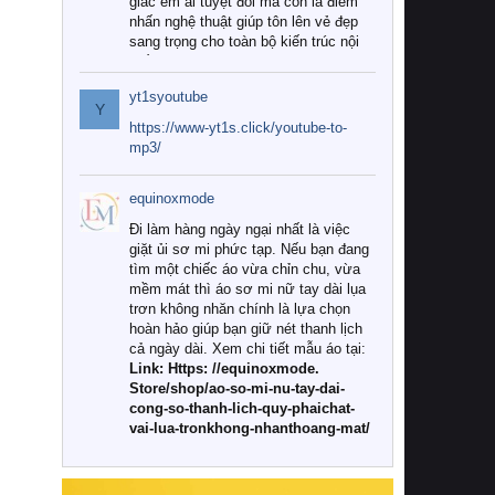
giác êm ái tuyệt đối mà còn là điểm
nhấn nghệ thuật giúp tôn lên vẻ đẹp
sang trọng cho toàn bộ kiến trúc nội
thất.
yt1syoutube
Tuy nhiên, giữa thị trường đa dạng
Y
với vô vàn thương hiệu và mẫu mã
https://www-yt1s.click/youtube-to-
như hiện nay, làm thế nào để chọn
mp3/
được những bộ chăn ga gối đệm cao
cấp thực sự chất lượng, phù hợp với
equinoxmode
khí hậu và nhu cầu sử dụng của gia
đình? Hãy cùng chúng tôi đi tìm lời
Đi làm hàng ngày ngại nhất là việc
giải đáp chi tiết qua bài viết dưới đây.
giặt ủi sơ mi phức tạp. Nếu bạn đang
tìm một chiếc áo vừa chỉn chu, vừa
1. Tại sao các gia đình hiện đại lại ưa
mềm mát thì áo sơ mi nữ tay dài lụa
chuộng chăn ga gối đệm cao cấp?
trơn không nhăn chính là lựa chọn
hoàn hảo giúp bạn giữ nét thanh lịch
Khác với các dòng sản phẩm thông
cả ngày dài. Xem chi tiết mẫu áo tại:
thường, những bộ chăn ga gối đệm
Link: Https: //equinoxmode.
cao cấp trải qua quy trình sản xuất
Store/shop/ao-so-mi-nu-tay-dai-
nghiêm ngặt từ khâu chọn lọc nguyên
cong-so-thanh-lich-quy-phaichat-
liệu tự nhiên đến công nghệ dệt
vai-lua-tronkhong-nhanthoang-mat/
nhuộm hiện đại không chứa hóa chất
độc hại. Khi sử dụng dòng sản phẩm
này, bạn sẽ cảm nhận rõ rệt sự khác