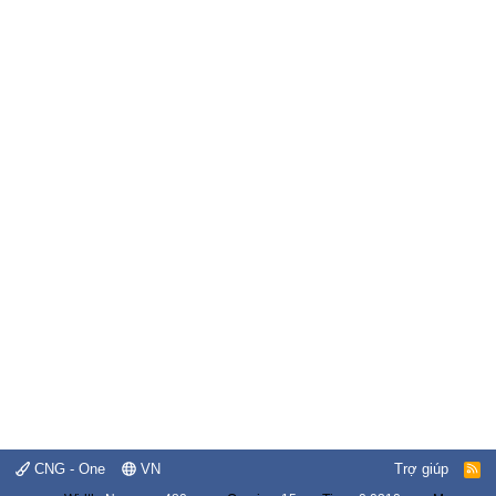
CNG - One
VN
Trợ giúp
R
S