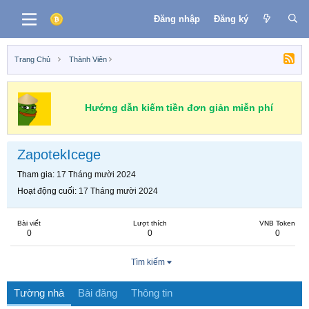
Đăng nhập
Đăng ký
Trang Chủ
Thành Viên
Hướng dẫn kiếm tiền đơn giản miễn phí
ZapotekIcege
Tham gia
17 Tháng mười 2024
Hoạt động cuối
17 Tháng mười 2024
Bài viết
Lượt thích
VNB Token
0
0
0
Tìm kiếm
Tường nhà
Bài đăng
Thông tin